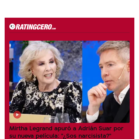
Mirtha Legrand apuró a Adrián Suar por
su nueva película: "¿Sos narcisista?"