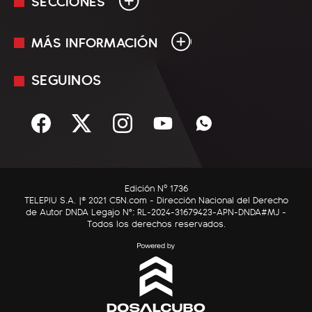
SECCIONES
MÁS INFORMACIÓN
En Vivo
Minuto Uno
SEGUINOS
Mediakit
Política
Términos y condiciones
Sociedad
Rss
Economía
Enfoque
Edición Nº 1736
C5N Autos
TELEPIU S.A. |© 2021 C5N.com - Dirección Nacional del Derecho
de Autor DNDA Legajo N°: RL-2024-31679423-APN-DNDA#MJ -
RatingCero
Todos los derechos reservados.
Deportes
Lifestyle
Astrología