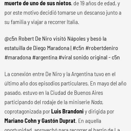
muerte de uno de sus nietos
, de 19 años de edad, y
por este motivo decidió tomarse un descanso junto a
su familia y viajar a recorrer Italia.
@c5n
Robert De Niro visitó Nápoles y besó la
estatuilla de Diego Maradona |
#c5n
#robertdeniro
#maradona
#argentina
#viral
sonido original - c5n
La conexión entre De Niro y la Argentina tuvo en el
último año dos episodios particulares. En mayo del año
pasado, estuvo en la Ciudad de Buenos Aires
participando del rodaje de la miniserie
Nada
,
coprotagonizada por
Luis Brandoni
y dirigida por
Mariano Cohn y Gastón Duprat
. En aquella
oportunidad, aprovechó para recorrer el barrio de La