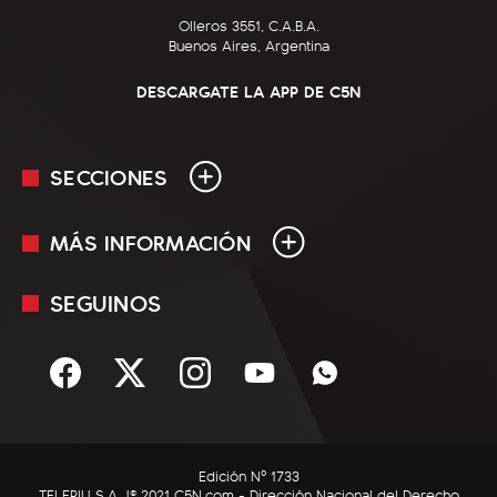
Olleros 3551, C.A.B.A.
Buenos Aires, Argentina
DESCARGATE LA APP DE C5N
SECCIONES
MÁS INFORMACIÓN
En Vivo
Minuto Uno
SEGUINOS
Mediakit
Política
Términos y condiciones
Sociedad
Rss
Economía
Enfoque
Edición Nº 1733
C5N Autos
TELEPIU S.A. |© 2021 C5N.com - Dirección Nacional del Derecho