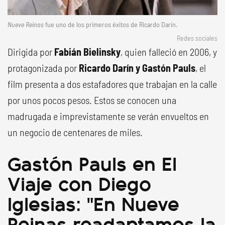
Nueve Reinas
fue uno de los primeros éxitos de Ricardo Darín.
Redes sociales
Dirigida por
Fabián Bielinsky
, quien falleció en 2006, y
protagonizada por
Ricardo Darín y Gastón Pauls
, el
film presenta a dos estafadores que trabajan en la calle
por unos pocos pesos. Estos se conocen una
madrugada e imprevistamente se verán envueltos en
un negocio de centenares de miles.
Gastón Pauls en El
Viaje con Diego
Iglesias: "En Nueve
Reinas readaptamos la