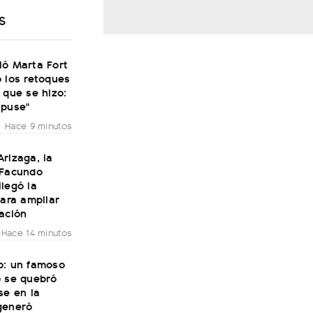
S
ió Marta Fort
 los retoques
 que se hizo:
 puse"
Hace 9 minutos
rizaga, la
 Facundo
legó la
para ampliar
ación
Hace 14 minutos
o: un famoso
o se quebró
se en la
generó