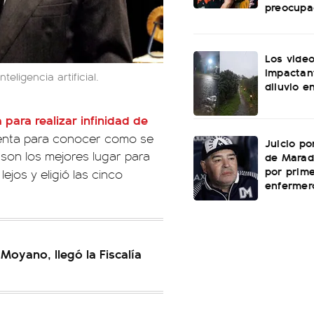
preocupa
Los vide
impactan
eligencia artificial.
diluvio e
a para realizar infinidad de
ienta para conocer como se
Juicio po
 son los mejores lugar para
de Marad
por prime
ejos y eligió las cinco
enfermer
Moyano, llegó la Fiscalía