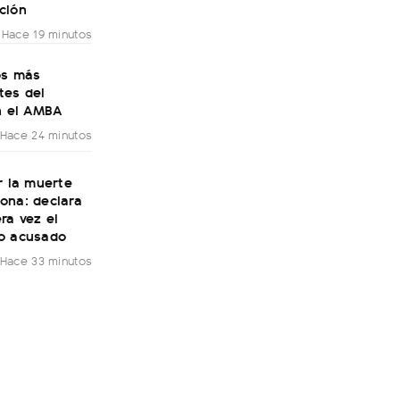
ción
Hace 19 minutos
os más
tes del
n el AMBA
Hace 24 minutos
r la muerte
ona: declara
ra vez el
o acusado
Hace 33 minutos