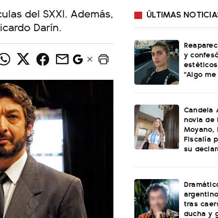
lículas del SXXI. Además,
ÚLTIMAS NOTICIA
icardo Darín.
Reaparec
y confesó
estéticos
"Algo me
Candela A
novia de
Moyano, l
Fiscalía 
su declar
Dramátic
argentin
tras caer
ducha y 