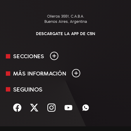
Olleros 3551, C.A.B.A.
Buenos Aires, Argentina
DESCARGATE LA APP DE C5N
SECCIONES
MÁS INFORMACIÓN
En Vivo
Minuto Uno
SEGUINOS
Mediakit
Política
Términos y condiciones
Sociedad
Rss
Economía
Enfoque