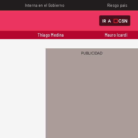
Interna en el Gobierno
Riesgo país
IR A
Thiago Medina
Mauro Icardi