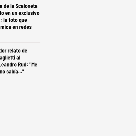
ta de la Scaloneta
olo en un exclusivo
: la foto que
émica en redes
dor relato de
glietti al
Leandro Rud: "Me
no sabía..."