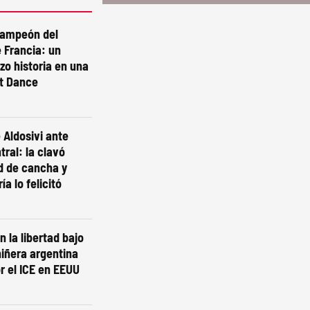
campeón del
 Francia: un
izo historia en una
st Dance
 Aldosivi ante
tral: la clavó
d de cancha y
ía lo felicitó
n la libertad bajo
niñera argentina
r el ICE en EEUU