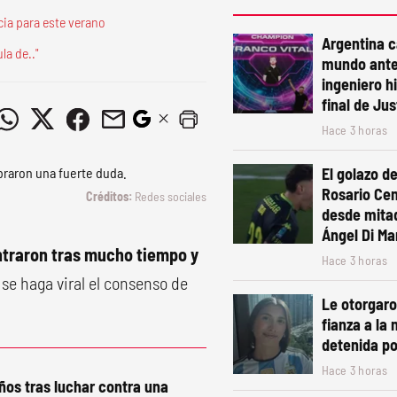
cia para este verano
Argentina 
la de.."
mundo ante
ingeniero h
final de Ju
Hace 3 horas
El golazo de
Rosario Cen
Redes sociales
desde mita
Ángel Di Mar
ntraron tras mucho tiempo y
Hace 3 horas
 se haga viral el consenso de
Le otorgaro
fianza a la 
detenida po
Hace 3 horas
ños tras luchar contra una