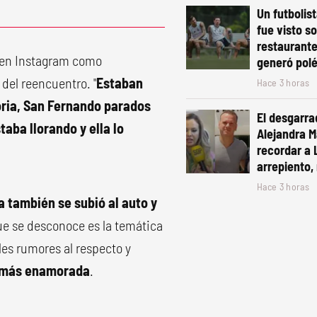
Un futbolis
fue visto s
restaurante
 en Instagram como
generó pol
 del reencuentro. "
Estaban
Hace 3 horas
oria, San Fernando parados
El desgarra
aba llorando y ella lo
Alejandra Ma
recordar a 
arrepiento, 
Hace 3 horas
a también se subió al auto y
que se desconoce es la temática
les rumores al respecto y
á más enamorada
.