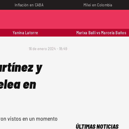
Inflación en CABA
Milei en Colombia
Yanina Latorre
Marixa Balli vs Marcela Baños
16 de enero 2024 - 18:49
rtínez y
elea en
eron vistos en un momento
ÚLTIMAS NOTICIAS