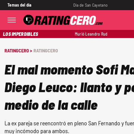
Temas del día
Día de San Cayetano
LOS IMPERDIBLES
Murió Leandro Rud
RATINGCERO >
RATINGCERO
El mal momento Sofi Ma
Diego Leuco: llanto y p
medio de la calle
La ex pareja se reencontró en pleno San Fernando y fu
muy incómodo para ambos.