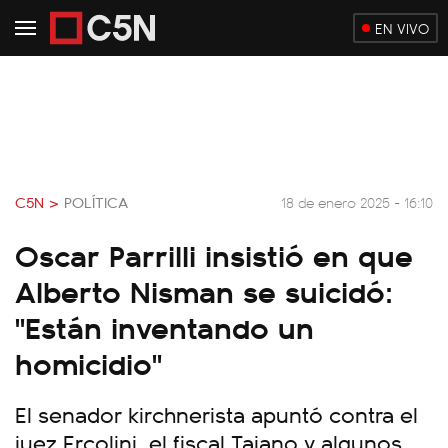
EN VIVO
C5N >
POLÍTICA
18 de enero 2025 - 16:10
Oscar Parrilli insistió en que
Alberto Nisman se suicidó:
"Están inventando un
homicidio"
El senador kirchnerista apuntó contra el
juez Ercolini, el fiscal Taiano y algunos