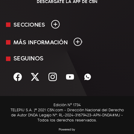
DESCARGATE LA APP DE C5N
SECCIONES
MÁS INFORMACIÓN
En Vivo
Minuto Uno
SEGUINOS
Mediakit
Política
Términos y condiciones
Sociedad
Rss
Economía
Enfoque
Edición Nº 1734
C5N Autos
TELEPIU S.A. |© 2021 C5N.com - Dirección Nacional del Derecho
de Autor DNDA Legajo N°: RL-2024-31679423-APN-DNDA#MJ -
RatingCero
Todos los derechos reservados.
Deportes