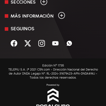
SECCIONES
MÁS INFORMACIÓN
En Vivo
Minuto Uno
SEGUINOS
Mediakit
Política
Términos y condiciones
Sociedad
Rss
Economía
Enfoque
Edición Nº 1735
C5N Autos
TELEPIU S.A. |© 2021 C5N.com - Dirección Nacional del Derecho
de Autor DNDA Legajo N°: RL-2024-31679423-APN-DNDA#MJ -
RatingCero
Todos los derechos reservados.
Deportes
Lifestyle
Astrología