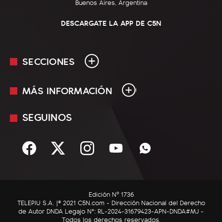
Buenos Aires, Argentina
DESCARGATE LA APP DE C5N
SECCIONES
MÁS INFORMACIÓN
En Vivo
Minuto Uno
SEGUINOS
Mediakit
Política
Términos y condiciones
Sociedad
Rss
Economía
Enfoque
Edición Nº 1736
C5N Autos
TELEPIU S.A. |© 2021 C5N.com - Dirección Nacional del Derecho
de Autor DNDA Legajo N°: RL-2024-31679423-APN-DNDA#MJ -
RatingCero
Todos los derechos reservados.