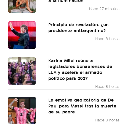
a la iluminación
Hace 27 minutos
Principio de revelación: ¿un
presidente antiargentino?
Hace 8 horas
Karina Milei reúne a
legisladores bonaerenses de
LLA y acelera el armado
político para 2027
Hace 8 horas
La emotiva dedicatoria de De
Paul para Messi tras la muerte
de su padre
Hace 8 horas