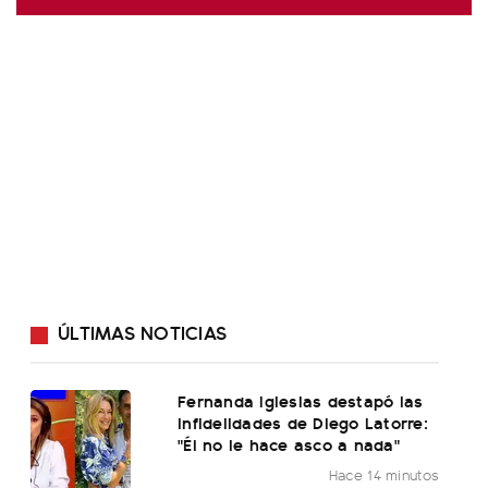
ÚLTIMAS NOTICIAS
Fernanda Iglesias destapó las
infidelidades de Diego Latorre:
"Él no le hace asco a nada"
Hace 14 minutos