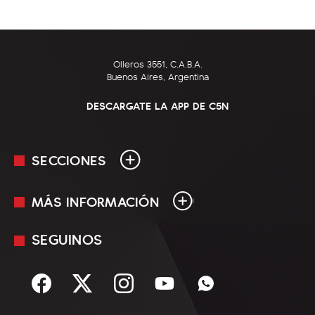
Olleros 3551, C.A.B.A.
Buenos Aires, Argentina
DESCARGATE LA APP DE C5N
SECCIONES
MÁS INFORMACIÓN
En Vivo
Minuto Uno
SEGUINOS
Mediakit
Política
Términos y condiciones
Sociedad
Rss
Economía