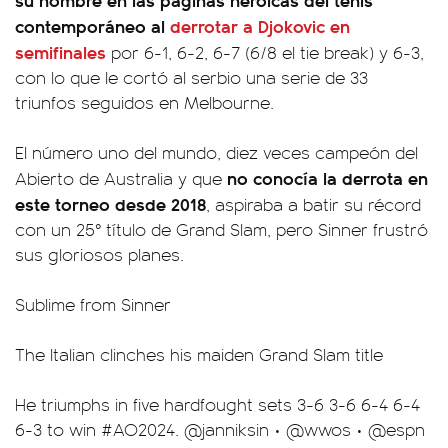
contemporáneo al
derrotar a Djokovic en
semifinales
por 6-1, 6-2, 6-7 (6/8 el tie break) y 6-3,
con lo que le cortó al serbio una serie de 33
triunfos seguidos en Melbourne.
El número uno del mundo, diez veces campeón del
no conocía la derrota en
Abierto de Australia y que
este torneo desde 2018
, aspiraba a batir su récord
con un 25° título de Grand Slam, pero Sinner frustró
sus gloriosos planes.
Sublime from Sinner
The Italian clinches his maiden Grand Slam title
He triumphs in five hardfought sets 3-6 3-6 6-4 6-4
6-3 to win
#AO2024
.
@janniksin
•
@wwos
•
@espn