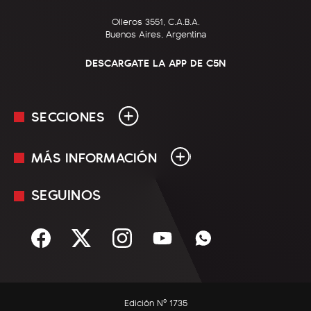
Olleros 3551, C.A.B.A.
Buenos Aires, Argentina
DESCARGATE LA APP DE C5N
SECCIONES
MÁS INFORMACIÓN
En Vivo
Minuto Uno
SEGUINOS
Mediakit
Política
Términos y condiciones
Sociedad
Rss
Economía
Enfoque
Edición Nº 1735
C5N Autos