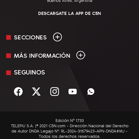
Buenos Aires, Argentina
DESCARGATE LA APP DE C5N
SECCIONES
MÁS INFORMACIÓN
En Vivo
Minuto Uno
SEGUINOS
Mediakit
Política
Términos y condiciones
Sociedad
Rss
Economía
Enfoque
Edición Nº 1733
C5N Autos
TELEPIU S.A. |© 2021 C5N.com - Dirección Nacional del Derecho
de Autor DNDA Legajo N°: RL-2024-31679423-APN-DNDA#MJ -
RatingCero
Todos los derechos reservados.