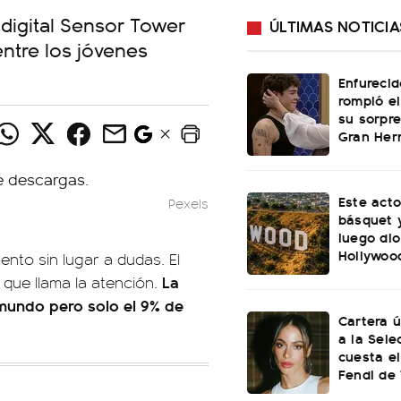
 digital Sensor Tower
ÚLTIMAS NOTICIA
entre los jóvenes
Enfurecid
rompió el
su sorpre
Gran He
Este acto
Pexels
básquet y
luego dio
Hollywoo
ento sin lugar a dudas. El
La
 que llama la atención.
 mundo pero solo el 9% de
Cartera ú
a la Sele
cuesta el
Fendi de 