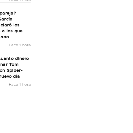
pareja?
García
claró los
 a los que
lado
Hace 1 hora
 cuánto dinero
anar Tom
on Spider-
nuevo día
Hace 1 hora