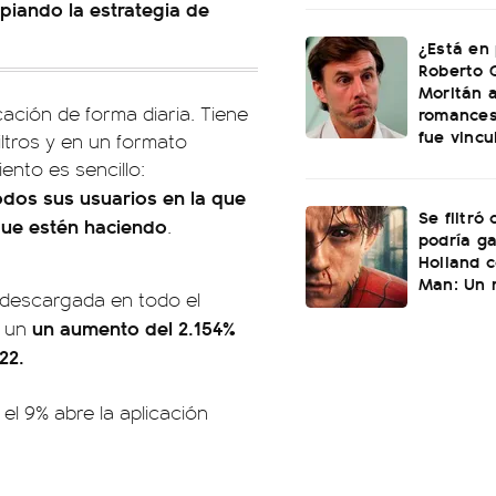
opiando la estrategia de
¿Está en 
Roberto 
Moritán a
cación de forma diaria. Tiene
romances
fue vincu
filtros y en un formato
ento es sencillo:
todos sus usuarios en la que
Se filtró
que estén haciendo
.
podría g
Holland c
Man: Un 
ás descargada en todo el
un aumento del 2.154%
ó un
22.
el 9% abre la aplicación