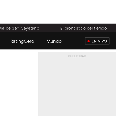
Día de San Cayetano
El pronóstico del tiempo
RatingCero
Mundo
EN VIVO