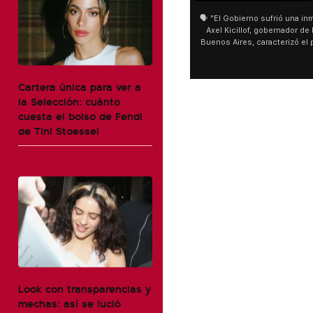
🗣️ "El Gobierno sufrió una inm
Axel Kicillof, gobernador de 
Buenos Aires, caracterizó el
de Inviolabilidad de la Pro
como "una lista sábana con 
y destacó "la movilización p
Cartera única para ver a
declaración fue desde el sa
la Selección: cuánto
Cayetano, donde también ad
cuesta el bolso de Fendi
sociedad no solo sufre porqu
que también está end
de Tini Stoessel
Look con transparencias y
mechas: así se lució