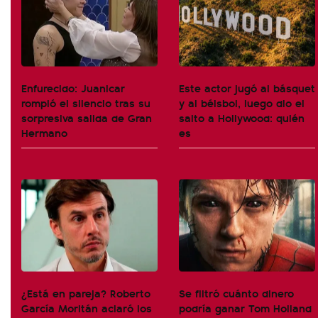
Enfurecido: Juanicar
Este actor jugó al básquet
rompió el silencio tras su
y al béisbol, luego dio el
sorpresiva salida de Gran
salto a Hollywood: quién
Hermano
es
¿Está en pareja? Roberto
Se filtró cuánto dinero
García Moritán aclaró los
podría ganar Tom Holland