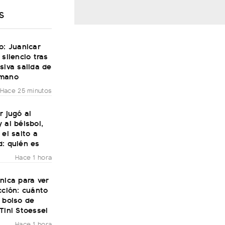
S
o: Juanicar
 silencio tras
siva salida de
rmano
Hace 25 minutos
r jugó al
 al béisbol,
 el salto a
d: quién es
Hace 1 hora
nica para ver
cción: cuánto
 bolso de
Tini Stoessel
Hace 1 hora