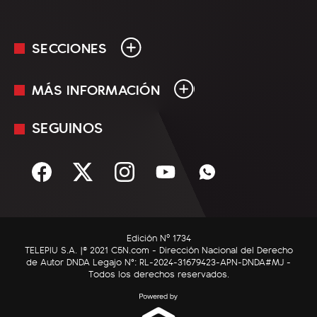
SECCIONES
MÁS INFORMACIÓN
En Vivo
Minuto Uno
SEGUINOS
Mediakit
Política
Términos y condiciones
Sociedad
Rss
Economía
Enfoque
Edición Nº 1734
C5N Autos
TELEPIU S.A. |© 2021 C5N.com - Dirección Nacional del Derecho
de Autor DNDA Legajo N°: RL-2024-31679423-APN-DNDA#MJ -
RatingCero
Todos los derechos reservados.
Deportes