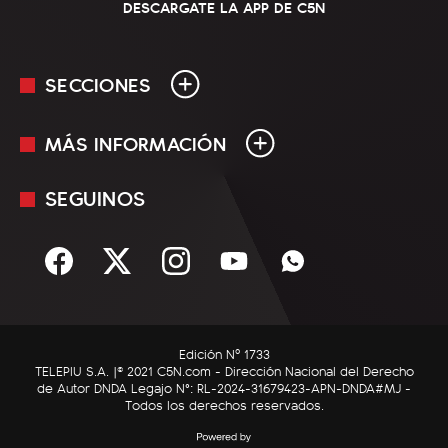
DESCARGATE LA APP DE C5N
SECCIONES
MÁS INFORMACIÓN
En Vivo
Minuto Uno
SEGUINOS
Mediakit
Política
Términos y condiciones
Sociedad
Rss
Economía
Enfoque
Edición Nº 1733
C5N Autos
TELEPIU S.A. |© 2021 C5N.com - Dirección Nacional del Derecho
de Autor DNDA Legajo N°: RL-2024-31679423-APN-DNDA#MJ -
RatingCero
Todos los derechos reservados.
Deportes