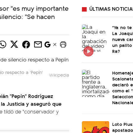
sor "es muy importante
ÚLTIMAS NOTICIA
ilencio: "Se hacen
"Ya no te
La Joaqu
nueva ca
un palito
Ra?
o respecto a 'Pepín'
Homenaje
Wikipedia
Scaloneta
declaró el
como el "
bián "Pepín" Rodríguez
Seleccio
Nacional
la Justicia y aseguró que
e tildó de "conservador y
Loto Plus
apostado