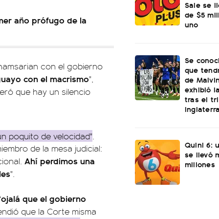
Sale se l
de $5 mi
mer año prófugo de la
uno
Se conoci
Chamsarian con el gobierno
que tend
guayo con el macrismo
",
de Malvi
exhibió l
eró que hay un silencio
tras el t
Inglaterr
un poquito de velocidad"
.
Quini 6: 
iembro de la mesa judicial:
se llevó
Ahí perdimos una
cional.
millones
les
".
“ojalá que el gobierno
ndió que la Corte misma