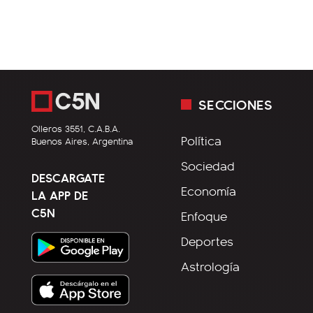
SECCIONES
Olleros 3551, C.A.B.A.
Política
Buenos Aires, Argentina
Sociedad
DESCARGATE
Economía
LA APP DE
C5N
Enfoque
Deportes
Astrología