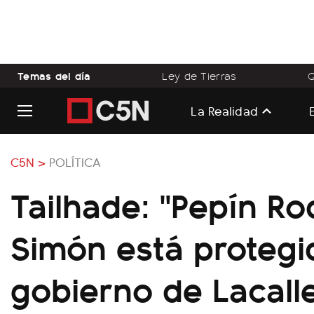
Temas del día
Ley de Tierras
Q
La Realidad
C5N >
POLÍTICA
Tailhade: "Pepín Ro
Simón está protegi
gobierno de Lacall