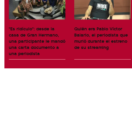
"Es ridículo": desde la
Quién era Pablo Víctor
casa de Gran Hermano,
Balario, el periodista que
una participante le mandó
murió durante el estreno
una carta documento a
de su streaming
una periodista