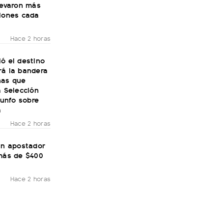
levaron más
llones cada
Hace 2 horas
ó el destino
rá la bandera
nas que
a Selección
riunfo sobre
a
Hace 2 horas
un apostador
 más de $400
Hace 2 horas