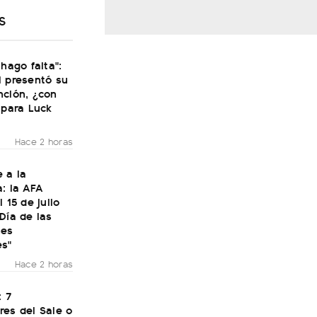
S
 hago falta":
i presentó su
nción, ¿con
 para Luck
Hace 2 horas
 a la
: la AFA
 15 de julio
Día de las
nes
es"
Hace 2 horas
: 7
res del Sale o