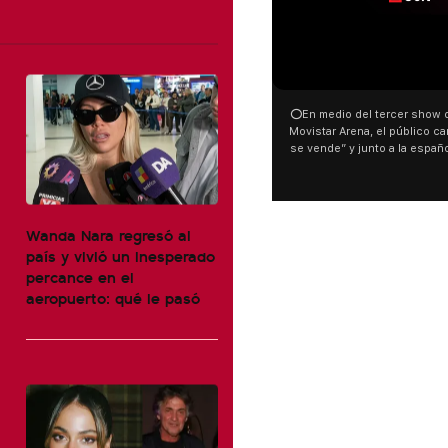
⭕En medio del tercer show d
Movistar Arena, el público can
se vende” y junto a la españ
ocurrió a dos días de la votac
Tierras.
Wanda Nara regresó al
país y vivió un inesperado
percance en el
aeropuerto: qué le pasó