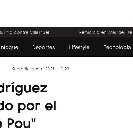
uirno contra Villarruel
Femicidio en Mar del Pla
Enfoque
Deportes
Lifestyle
Tecnología
9 de diciembre 2021 - 10:23
dríguez
do por el
e Pou"