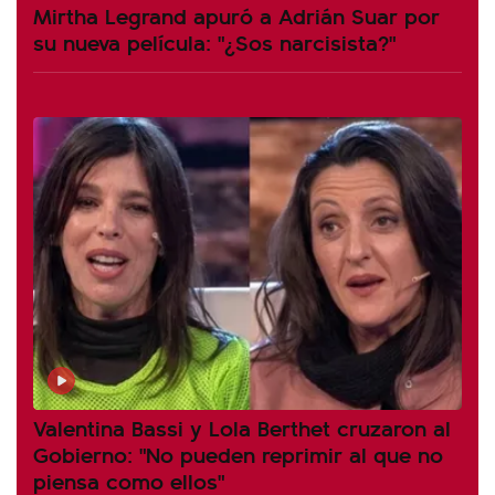
Mirtha Legrand apuró a Adrián Suar por
su nueva película: "¿Sos narcisista?"
Valentina Bassi y Lola Berthet cruzaron al
Gobierno: "No pueden reprimir al que no
piensa como ellos"