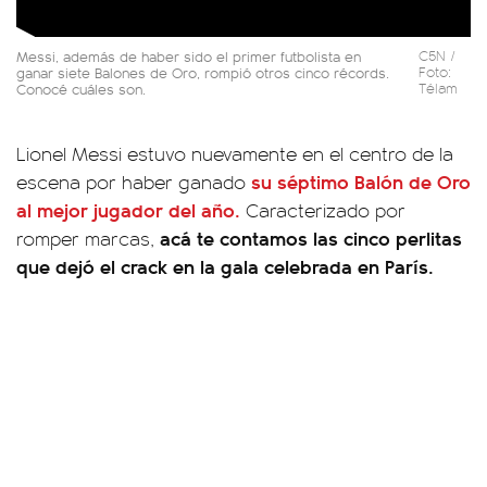
Messi, además de haber sido el primer futbolista en
C5N /
ganar siete Balones de Oro, rompió otros cinco récords.
Foto:
Conocé cuáles son.
Télam
Lionel Messi estuvo nuevamente en el centro de la
su séptimo Balón de Oro
escena por haber ganado
al mejor jugador del año.
Caracterizado por
acá te contamos las cinco perlitas
romper marcas,
que dejó el crack en la gala celebrada en París.