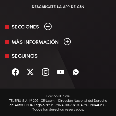
DESCARGATE LA APP DE C5N
SECCIONES
MÁS INFORMACIÓN
En Vivo
Minuto Uno
SEGUINOS
Mediakit
Política
Términos y condiciones
Sociedad
Rss
Economía
Enfoque
Edición Nº 1736
C5N Autos
TELEPIU S.A. |© 2021 C5N.com - Dirección Nacional del Derecho
de Autor DNDA Legajo N°: RL-2024-31679423-APN-DNDA#MJ -
RatingCero
Todos los derechos reservados.