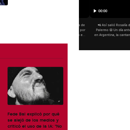
00:00
San Cayetano 📿: la fe venci
fieles ya esperan bajo la lluvi
día del patrono del pan y del 
personas acampan en Liniers
y pedir. 🎙️ @bernard
Fede Bal explicó por qué
se alejó de los medios y
criticó el uso de la IA: "No