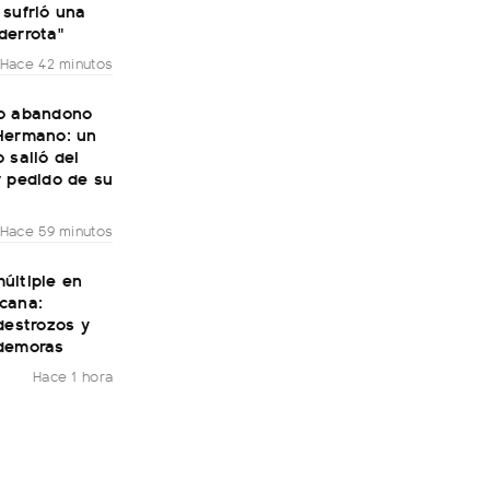
 sufrió una
derrota"
Hace 42 minutos
o abandono
Hermano: un
 salió del
r pedido de su
Hace 59 minutos
últiple en
cana:
destrozos y
demoras
Hace 1 hora