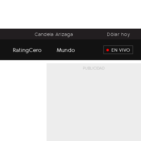
o
Candela Arizaga
Dólar hoy
RatingCero
Mundo
EN VIVO