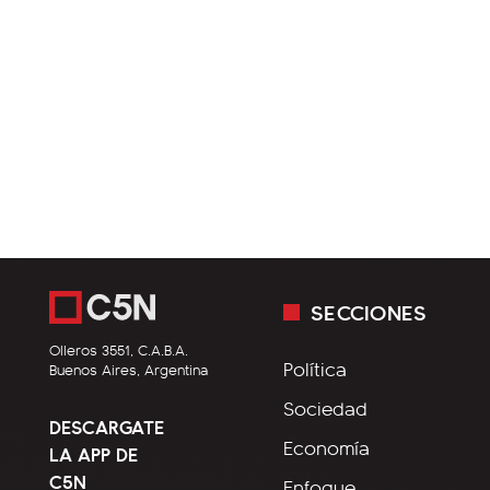
SECCIONES
Olleros 3551, C.A.B.A.
Política
Buenos Aires, Argentina
Sociedad
DESCARGATE
Economía
LA APP DE
C5N
Enfoque