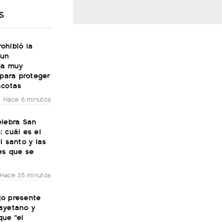
S
ohibió la
 un
da muy
 para proteger
scotas
Hace 6 minutos
elebra San
 cuál es el
l santo y las
es que se
Hace 35 minutos
ijo presente
ayetano y
que "el