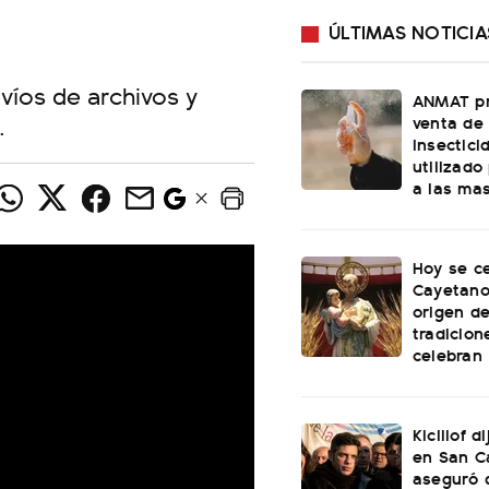
ÚLTIMAS NOTICIA
víos de archivos y
ANMAT pr
.
venta de
insectici
utilizado
a las ma
Hoy se c
Cayetano:
origen de
tradicion
celebran
Kicillof d
en San C
aseguró 