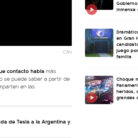
Gobierno
inmensa 
Dramátic
en Gran 
candidato
juego po
C5N
familia
que contacto habla
más
to se puede saber a partir de
Choque m
Panameri
mparten en las
heridos, 
grandes 
ada de Tesla a la Argentina y