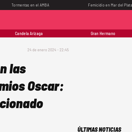
Tormentas en el AMBA
Femicidio en Mar del Plat
Candela Arizaga
Gran Hermano
24 de enero 2024 - 22:45
n las
emios Oscar:
pcionado
ÚLTIMAS NOTICIAS