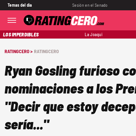
Temas del día
Sesión en el Senado
LOS IMPERDIBLES
La Joaqui
RATINGCERO >
RATINGCERO
Ryan Gosling furioso co
nominaciones a los Pr
"Decir que estoy dece
sería..."