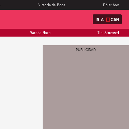
a
Victoria de Boca
Dólar hoy
IR A
Wanda Nara
Tini Stoessel