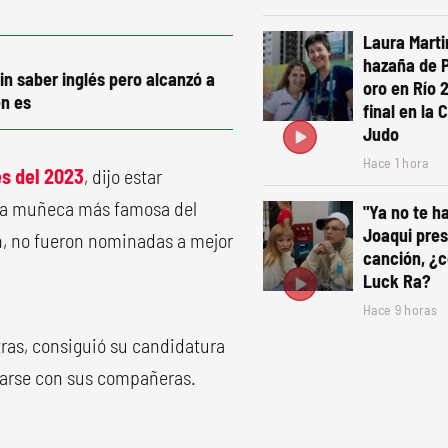
Laura Martin
hazaña de P
in saber inglés pero alcanzó a
oro en Río 
n es
final en la
Judo
Hace 1 hora
es del 2023
, dijo estar
a la muñeca más famosa del
"Ya no te ha
Joaqui pre
ón, no fueron nominadas a mejor
canción, ¿c
Luck Ra?
Hace 9 horas
otras, consiguió su candidatura
zarse con sus compañeras.