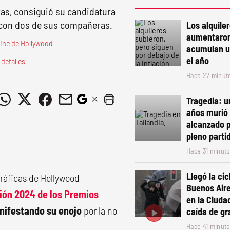
ras, consiguió su candidatura
e con dos de sus compañeras.
Los alquile
aumentaron 
Cine de Hollywood
acumulan un
el año
detalles
Hace 27 minut
Tragedia: u
años murió 
alcanzado p
pleno parti
Hace 31 minut
Llegó la ci
ráficas de Hollywood
Buenos Air
ción 2024 de los
Premios
en la Ciuda
nifestando su enojo
por la no
caída de gr
Hace 41 minut