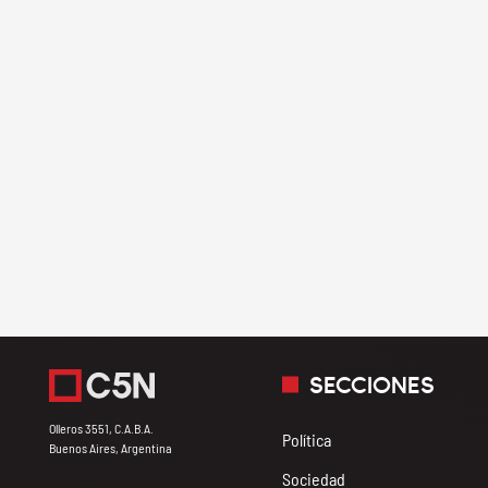
SECCIONES
Olleros 3551, C.A.B.A.
Política
Buenos Aires, Argentina
Sociedad