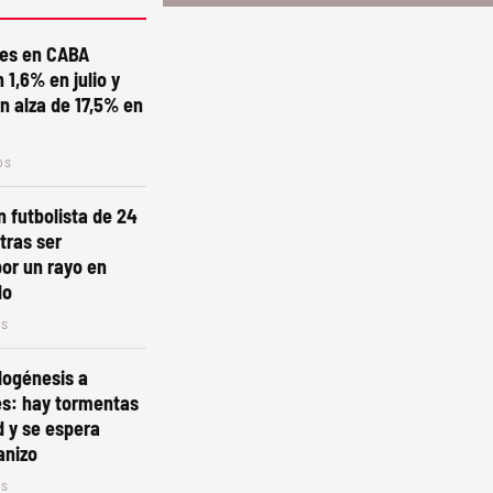
res en CABA
1,6% en julio y
 alza de 17,5% en
os
n futbolista de 24
tras ser
or un rayo en
do
os
clogénesis a
es: hay tormentas
d y se espera
anizo
os