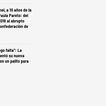
el, a 10 años de la
aula Pareto: del
2016 al abrupto
 Confederación de
go falta": La
sentó su nueva
on un palito para