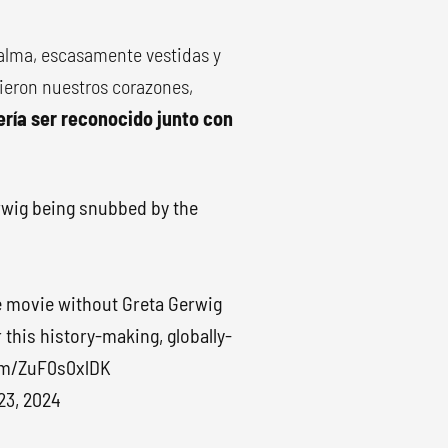
 alma, escasamente vestidas y
ieron nuestros corazones,
ería ser reconocido junto con
rwig being snubbed by the
ie movie without Greta Gerwig
this history-making, globally-
com/ZuF0s0xlDK
23, 2024