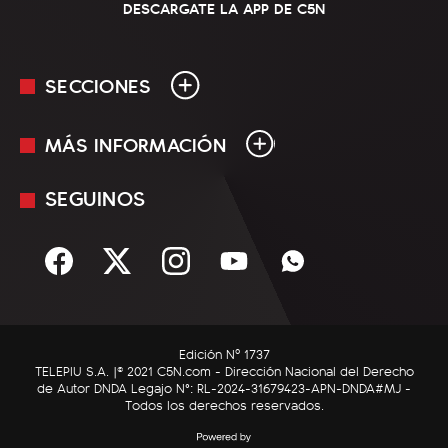
DESCARGATE LA APP DE C5N
SECCIONES
MÁS INFORMACIÓN
En Vivo
Minuto Uno
SEGUINOS
Mediakit
Política
Términos y condiciones
Sociedad
Rss
Economía
Enfoque
Edición Nº 1737
C5N Autos
TELEPIU S.A. |© 2021 C5N.com - Dirección Nacional del Derecho
de Autor DNDA Legajo N°: RL-2024-31679423-APN-DNDA#MJ -
RatingCero
Todos los derechos reservados.
Deportes