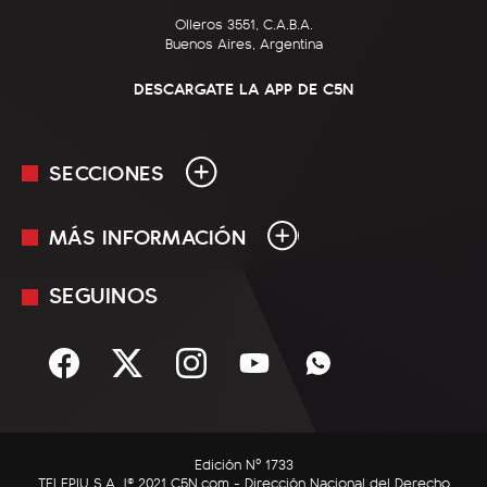
Olleros 3551, C.A.B.A.
Buenos Aires, Argentina
DESCARGATE LA APP DE C5N
SECCIONES
MÁS INFORMACIÓN
En Vivo
Minuto Uno
SEGUINOS
Mediakit
Política
Términos y condiciones
Sociedad
Rss
Economía
Enfoque
Edición Nº 1733
C5N Autos
TELEPIU S.A. |© 2021 C5N.com - Dirección Nacional del Derecho