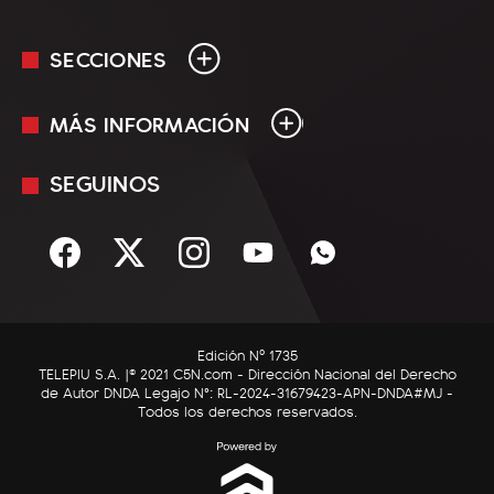
SECCIONES
MÁS INFORMACIÓN
En Vivo
Minuto Uno
SEGUINOS
Mediakit
Política
Términos y condiciones
Sociedad
Rss
Economía
Enfoque
Edición Nº 1735
C5N Autos
TELEPIU S.A. |© 2021 C5N.com - Dirección Nacional del Derecho
de Autor DNDA Legajo N°: RL-2024-31679423-APN-DNDA#MJ -
RatingCero
Todos los derechos reservados.
Deportes
Lifestyle