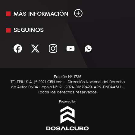
MÁS INFORMACIÓN
En Vivo
Minuto Uno
SEGUINOS
Mediakit
Política
Términos y condiciones
Sociedad
Rss
Economía
Enfoque
Edición Nº 1736
C5N Autos
TELEPIU S.A. |© 2021 C5N.com - Dirección Nacional del Derecho
de Autor DNDA Legajo N°: RL-2024-31679423-APN-DNDA#MJ -
RatingCero
Todos los derechos reservados.
Deportes
Lifestyle
Astrología
Tecnología