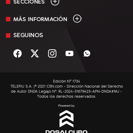
SECCIONES
MÁS INFORMACIÓN
En Vivo
Minuto Uno
SEGUINOS
Mediakit
Política
Términos y condiciones
Sociedad
Rss
Economía
Enfoque
Edición Nº 1734
C5N Autos
TELEPIU S.A. |© 2021 C5N.com - Dirección Nacional del Derecho
de Autor DNDA Legajo N°: RL-2024-31679423-APN-DNDA#MJ -
RatingCero
Todos los derechos reservados.
Deportes
Lifestyle
Astrología