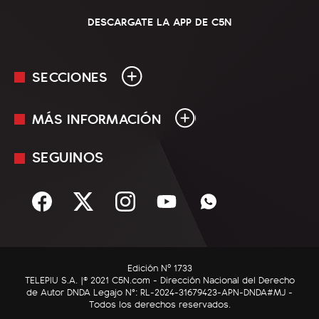
DESCARGATE LA APP DE C5N
SECCIONES
MÁS INFORMACIÓN
En Vivo
Minuto Uno
SEGUINOS
Mediakit
Política
Términos y condiciones
Sociedad
Rss
Economía
Enfoque
Edición Nº 1733
C5N Autos
TELEPIU S.A. |© 2021 C5N.com - Dirección Nacional del Derecho
de Autor DNDA Legajo N°: RL-2024-31679423-APN-DNDA#MJ -
RatingCero
Todos los derechos reservados.