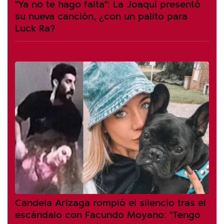
"Ya no te hago falta": La Joaqui presentó
su nueva canción, ¿con un palito para
Luck Ra?
Candela Arizaga rompió el silencio tras el
escándalo con Facundo Moyano: "Tengo