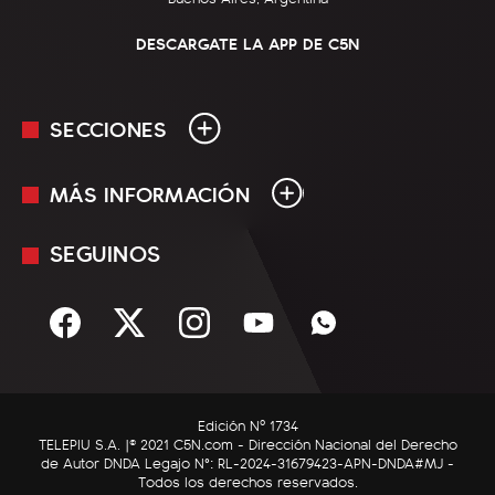
DESCARGATE LA APP DE C5N
SECCIONES
MÁS INFORMACIÓN
En Vivo
Minuto Uno
SEGUINOS
Mediakit
Política
Términos y condiciones
Sociedad
Rss
Economía
Enfoque
Edición Nº 1734
C5N Autos
TELEPIU S.A. |© 2021 C5N.com - Dirección Nacional del Derecho
de Autor DNDA Legajo N°: RL-2024-31679423-APN-DNDA#MJ -
RatingCero
Todos los derechos reservados.