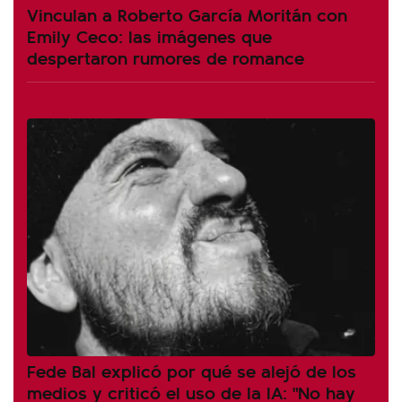
Vinculan a Roberto García Moritán con
Emily Ceco: las imágenes que
despertaron rumores de romance
Fede Bal explicó por qué se alejó de los
medios y criticó el uso de la IA: "No hay