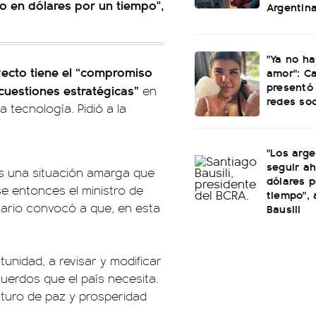
o en dólares por un tiempo",
Argentin
"Ya no ha
yecto tiene el “compromiso
amor": C
presentó 
cuestiones estratégicas”
en
redes soc
a tecnología. Pidió a la
"Los arge
seguir a
os una situación amarga que
dólares p
e entonces el ministro de
tiempo",
ario convocó a que, en esta
Bausili
unidad, a revisar y modificar
uerdos que el país necesita.
uturo de paz y prosperidad