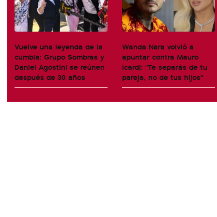
Vuelve una leyenda de la
Wanda Nara volvió a
cumbia: Grupo Sombras y
apuntar contra Mauro
Daniel Agostini se reúnen
Icardi: "Te separás de tu
después de 30 años
pareja, no de tus hijos"