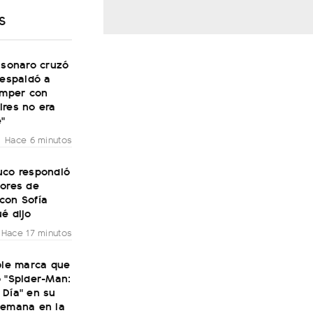
S
lsonaro cruzó
respaldó a
omper con
ires no era
e"
Hace 6 minutos
uco respondió
mores de
con Sofía
é dijo
Hace 17 minutos
ble marca que
 "Spider-Man:
 Día" en su
semana en la