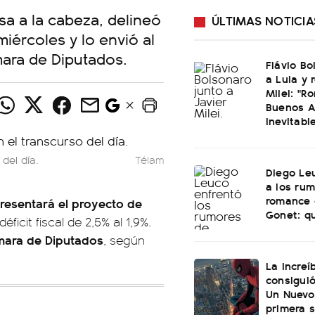
sa a la cabeza, delineó
ÚLTIMAS NOTICIA
miércoles y lo envió al
ara de Diputados.
Flávio Bo
a Lula y 
Milei: "R
Buenos A
inevitabl
del día.
Télam
Diego Le
a los ru
romance 
resentará el proyecto de
Gonet: qu
éficit fiscal de 2,5% al 1,9%.
mara de Diputados
, según
La increí
consiguió
Un Nuevo
primera 