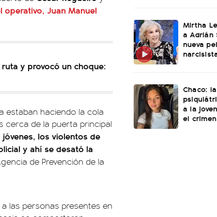
el operativo, Juan Manuel
Mirtha L
a Adrián 
nueva pel
narcisist
la ruta y provocó un choque:
Chaco: la
psiquiátr
a la jove
a estaban haciendo la cola
el crimen
 cerca de la puerta principal
jóvenes, los violentos de
icial y ahí se desató la
 Agencia de Prevención de la
r a las personas presentes en