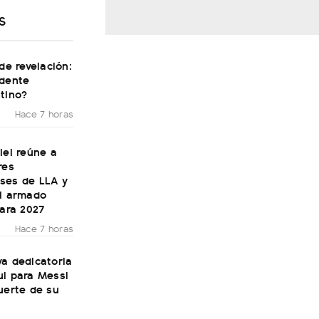
S
 de revelación:
idente
tino?
Hace 7 horas
lei reúne a
res
ses de LLA y
el armado
para 2027
Hace 7 horas
a dedicatoria
ul para Messi
uerte de su