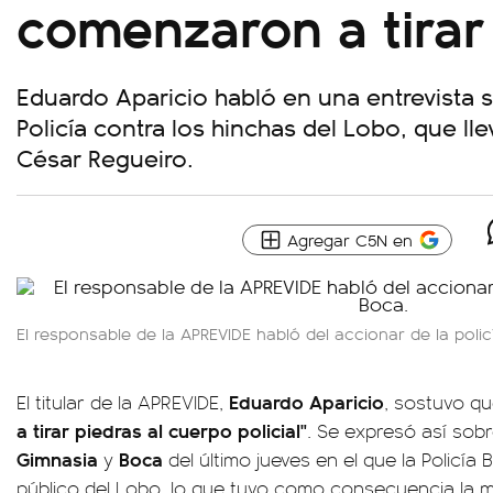
comenzaron a tirar
Eduardo Aparicio habló en una entrevista s
Policía contra los hinchas del Lobo, que ll
César Regueiro.
Agregar C5N en
El responsable de la APREVIDE habló del accionar de la poli
Eduardo
Aparicio
El titular de la APREVIDE,
, sostuvo q
a tirar piedras al cuerpo policial"
. Se expresó así sobre
Gimnasia
Boca
y
del último jueves en el que la Policía
público del Lobo, lo que tuvo como consecuencia la 