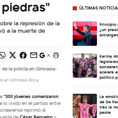
 piedras"
ÚLTIMAS NOTICIA
obre la represión de la
Principio
evó a la muerte de
¿un pres
antiargen
Karina Mi
legislado
bonaeren
acelera 
político 
cía en Gimnasia-Boca.
"
300 jóvenes comenzaron
ue
La emotiv
de De Pa
 lo vivido en el partido entre
tras la m
 Bonaerense reprimió al
padre
César Regueiro
muerte de
y