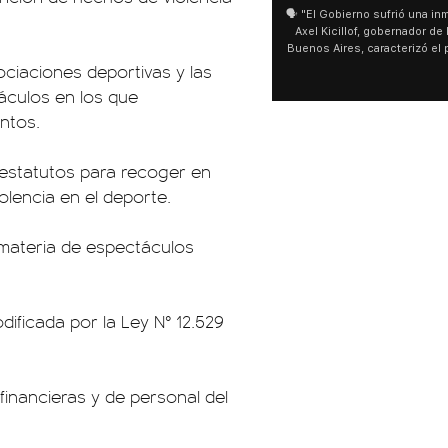
🗣️ "El Gobierno sufrió una inmens
Axel Kicillof, gobernador de la 
Buenos Aires, caracterizó el pr
de Inviolabilidad de la Propie
ciaciones deportivas y las
como "una lista sábana con tem
táculos en los que
y destacó "la movilización popu
ntos.
declaración fue desde el sant
Cayetano, donde también advir
sociedad no solo sufre porque 
 estatutos para recoger en
que también está endeu
iolencia en el deporte.
 materia de espectáculos
dificada por la Ley N° 12.529
financieras y de personal del