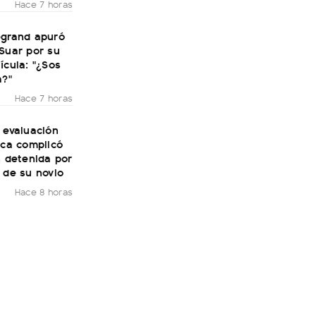
Hace 7 horas
egrand apuró
Suar por su
ícula: "¿Sos
a?"
Hace 7 horas
 evaluación
ica complicó
n detenida por
 de su novio
Hace 8 horas