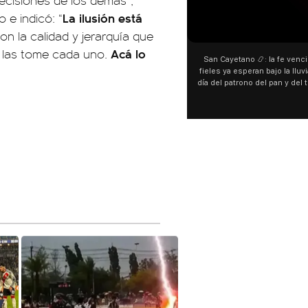
ecisiones de los demás”,
La ilusión está
 e indicó: “
00:00
00:00
n la calidad y jerarquía que
Acá lo
s las tome cada uno.
San Cayetano 📿: la fe venció al agua y los
“Preferís la joda y yo preferí
fieles ya esperan bajo la lluvia ➡️ A horas del
¿Indirecta para Luck Ra? La Jo
día del patrono del pan y del trabajo, miles de
"Te vi", su nueva colaboraci
personas acampan en Liniers para agradecer
Callejero Fino, y las redes no
y pedir. 🎙️ @bernardomagnago
encontrar similitudes entre la
declaraciones que hizo tras s
del cantante cordobés. 🗣️ 
"hablamos idiomas distintos"
hago falta" despertaron to
especulaciones entre sus s
aunque la artista no confirmó
esté inspirado en su exparej
pensás? 🥺