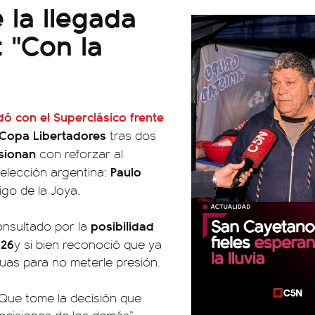
 la llegada
 "Con la
ó con el Superclásico frente
a Copa Libertadores
tras dos
usionan
con reforzar al
Paulo
elección argentina:
igo de la Joya.
posibilidad
consultado por la
026
y si bien reconoció que ya
guas para no meterle presión.
 Que tome la decisión que