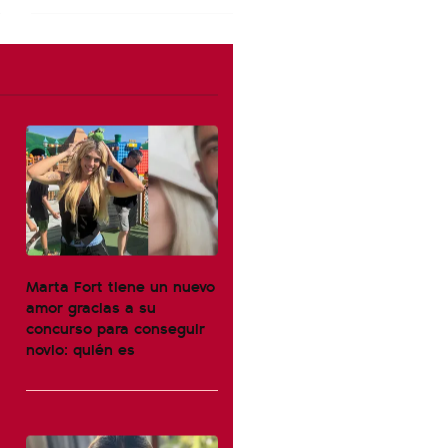
Marta Fort tiene un nuevo
amor gracias a su
concurso para conseguir
novio: quién es