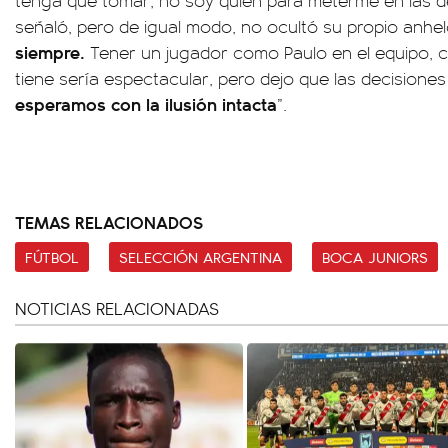
tenga que tomar, no soy quien para meterme en las d
señaló, pero de igual modo, no ocultó su propio anhelo
siempre.
Tener un jugador como Paulo en el equipo, co
tiene sería espectacular, pero dejo que las decisione
esperamos con la ilusión intacta
”.
TEMAS RELACIONADOS
FÚTBOL
SELECCIÓN ARGENTINA
BOCA JUNIORS
NOTICIAS RELACIONADAS