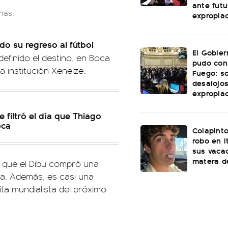
ante futu
has.
expropia
do su regreso al fútbol
El Gobie
 definido el destino, en Boca
pudo con
 institución Xeneize.
Fuego: s
desalojos
expropia
e filtró el día que Thiago
oca
Colapinto
robo en I
sus vacac
matera d
que el Dibu compró una
ha. Además, es casi una
ita mundialista del próximo