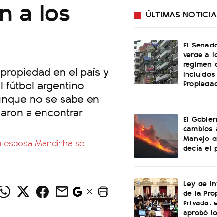
n a los
ÚLTIMAS NOTICIA
El Senado
verde a l
régimen 
propiedad en el país y
incluidos
 fútbol argentino
Propiedad
unque no se sabe en
zaron a encontrar
El Gobier
cambios 
Manejo d
su esposa Mandinha se
decía el 
Ley de In
de la Pro
Privada: 
aprobó l