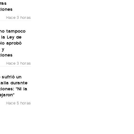
ras
ciones
Hace 3 horas
rno tampoco
 la Ley de
olo aprobó
 y
ciones
Hace 3 horas
 sufrió un
talia durante
iones: "Ni la
ejaron"
Hace 5 horas