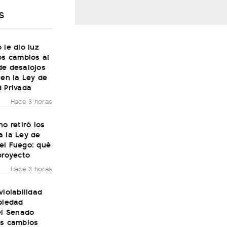
S
 le dio luz
os cambios al
de desalojos
 en la Ley de
 Privada
Hace 3 horas
no retiró los
a la Ley de
el Fuego: qué
proyecto
Hace 3 horas
violabilidad
piedad
el Senado
os cambios