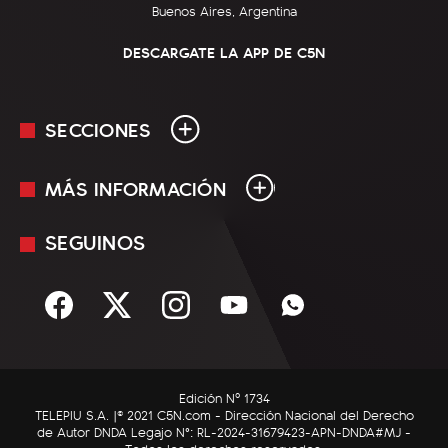
Buenos Aires, Argentina
DESCARGATE LA APP DE C5N
SECCIONES
MÁS INFORMACIÓN
En Vivo
Minuto Uno
SEGUINOS
Mediakit
Política
Términos y condiciones
Sociedad
Rss
Economía
Enfoque
Edición Nº 1734
C5N Autos
TELEPIU S.A. |© 2021 C5N.com - Dirección Nacional del Derecho
de Autor DNDA Legajo N°: RL-2024-31679423-APN-DNDA#MJ -
RatingCero