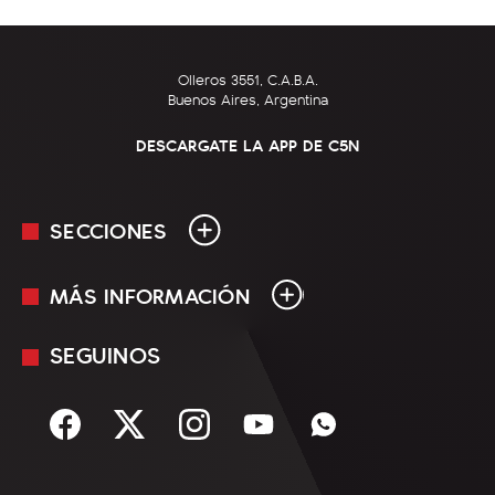
Olleros 3551, C.A.B.A.
Buenos Aires, Argentina
DESCARGATE LA APP DE C5N
SECCIONES
MÁS INFORMACIÓN
En Vivo
Minuto Uno
SEGUINOS
Mediakit
Política
Términos y condiciones
Sociedad
Rss
Economía