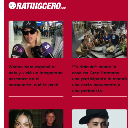
Wanda Nara regresó al
"Es ridículo": desde la
país y vivió un inesperado
casa de Gran Hermano,
percance en el
una participante le mandó
aeropuerto: qué le pasó
una carta documento a
una periodista