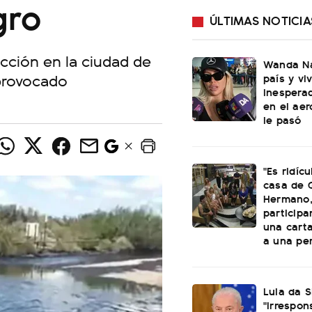
gro
ÚLTIMAS NOTICIA
ección en la ciudad de
Wanda Na
 provocado
país y vi
inespera
en el aer
le pasó
"Es ridícu
casa de 
Hermano,
particip
una cart
a una per
Lula da S
"irrespon