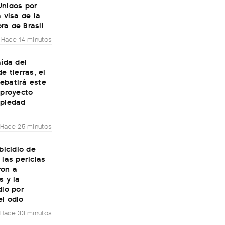
Unidos por
a visa de la
ra de Brasil
Hace 14 minutos
aída del
e tierras, el
ebatirá este
 proyecto
opiedad
Hace 25 minutos
sbicidio de
 las pericias
ron a
s y la
dio por
l odio
Hace 33 minutos