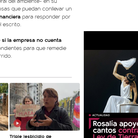
ral del ambiente- en su
sgosas que puedan conllevar un
inanciera
para responder por
l escrito.
si la empresa no cuenta
e
ndientes para que remedie
rido.
Triple lesbicidio de