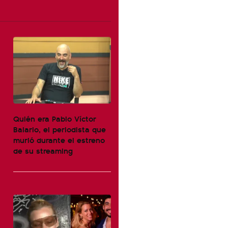
Quién era Pablo Víctor
Balario, el periodista que
murió durante el estreno
de su streaming