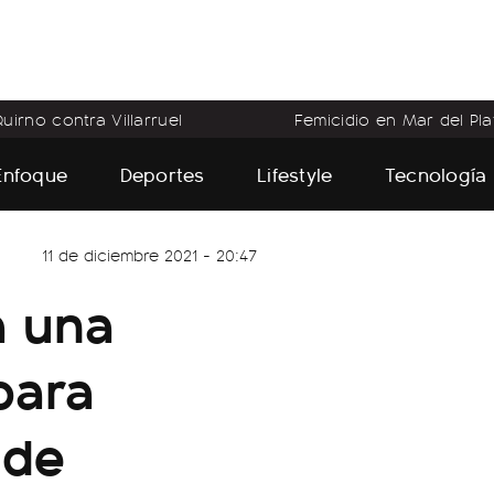
uirno contra Villarruel
Femicidio en Mar del Pla
Enfoque
Deportes
Lifestyle
Tecnología
11 de diciembre 2021 - 20:47
á una
para
 de