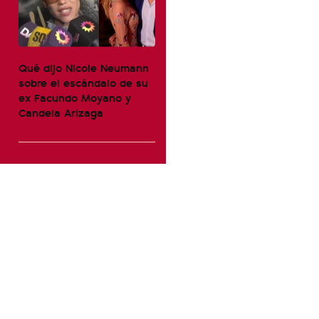
Qué dijo Nicole Neumann
sobre el escándalo de su
ex Facundo Moyano y
Candela Arizaga