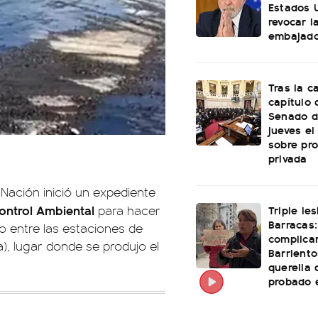
Estados 
revocar l
embajado
Tras la c
capítulo d
Senado d
jueves el
sobre pr
privada
 Nación inició un expediente
ontrol Ambiental
Triple le
para hacer
Barracas:
o entre las estaciones de
complica
, lugar donde se produjo el
Barriento
querella 
probado e