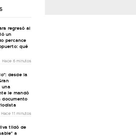
S
ra regresó al
vió un
do percance
opuerto: qué
Hace 6 minutos
lo": desde la
Gran
 una
ante le mandó
a documento
iodista
Hace 11 minutos
ilva tildó de
sable" a