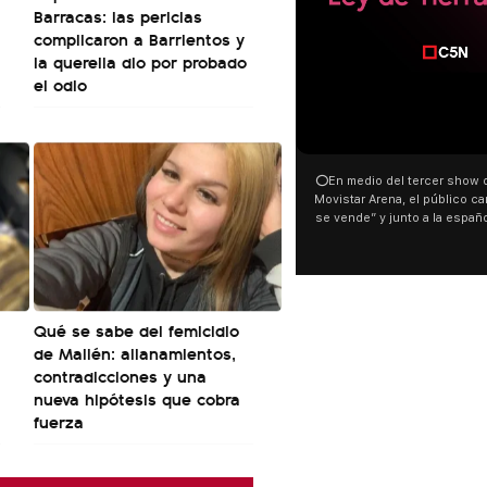
Barracas: las pericias
complicaron a Barrientos y
la querella dio por probado
el odio
00:00
00:32
⭕En medio del tercer show de Rosalia en el
Con una proyección frente a
Movistar Arena, el público cantó “la patria no
distintas organizaciones y 
se vende” y junto a la española. El momento
manifestaron su rechazo al 
ocurrió a dos días de la votación de la Ley de
busca modificar la Ley de Tier
Tierras.
pudo ver cómo convocaron a 
este 6 de agosto con una pr
luces en el Congreso que mo
Malvinas y las inscripciones: 
Qué se sabe del femicidio
son argentinas. Los desaparec
El resto del territorio, también”.
de Mailén: allanamientos,
contradicciones y una
nueva hipótesis que cobra
fuerza