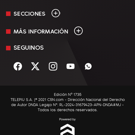
SECCIONES
MÁS INFORMACIÓN
En Vivo
Minuto Uno
SEGUINOS
Mediakit
Política
Términos y condiciones
Sociedad
Rss
Economía
Enfoque
Edición Nº 1735
C5N Autos
TELEPIU S.A. |© 2021 C5N.com - Dirección Nacional del Derecho
de Autor DNDA Legajo N°: RL-2024-31679423-APN-DNDA#MJ -
RatingCero
Todos los derechos reservados.
Deportes
Lifestyle