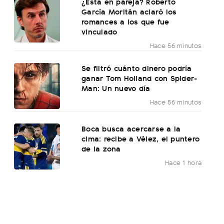
¿Está en pareja? Roberto
García Moritán aclaró los
romances a los que fue
vinculado
Hace 56 minutos
Se filtró cuánto dinero podría
ganar Tom Holland con Spider-
Man: Un nuevo día
Hace 56 minutos
Boca busca acercarse a la
cima: recibe a Vélez, el puntero
de la zona
Hace 1 hora