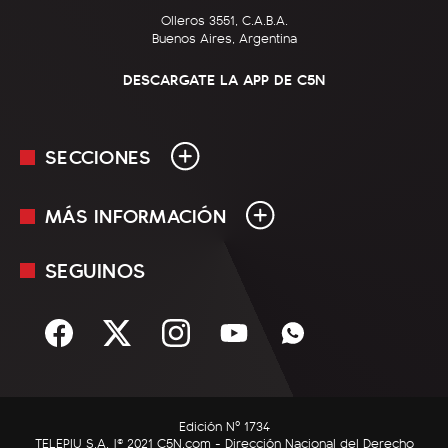
Olleros 3551, C.A.B.A.
Buenos Aires, Argentina
DESCARGATE LA APP DE C5N
SECCIONES
MÁS INFORMACIÓN
En Vivo
Minuto Uno
SEGUINOS
Mediakit
Política
Términos y condiciones
Sociedad
Rss
Economía
Enfoque
Edición Nº 1734
C5N Autos
TELEPIU S.A. |© 2021 C5N.com - Dirección Nacional del Derecho