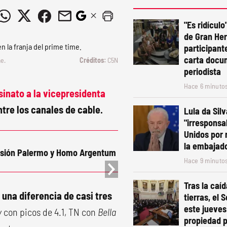
"Es ridículo
de Gran He
participant
carta docu
me.
C5N
periodista
Hace 6 minuto
sinato a la vicepresidenta
ntre los canales de cable.
Lula da Silv
"irresponsa
Unidos por 
la embajado
ivisión Palermo y Homo Argentum
Hace 9 minuto
Tras la caíd
na diferencia de casi tres
tierras, el
este jueves
y
con picos de 4.1, TN con
Bella
propiedad 