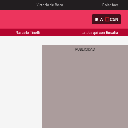
Victoria de Boca
Dólar hoy
IR A
Marcelo Tinelli
La Joaqui con Rosalía