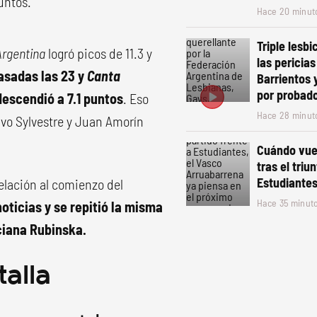
untos.
Hace 20 minut
Triple lesbi
Argentina
logró picos de 11.3 y
las pericia
asadas las 23 y
Canta
Barrientos y
por probado
descendió a 7.1 puntos
. Eso
Hace 28 minut
vo Sylvestre y Juan Amorín
Cuándo vue
tras el triu
Estudiante
elación al comienzo del
Hace 35 minut
noticias y se repitió la misma
ciana Rubinska.
alla