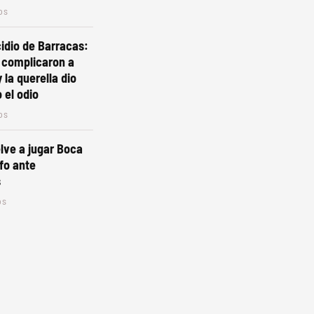
os
cidio de Barracas:
s complicaron a
 la querella dio
 el odio
os
lve a jugar Boca
nfo ante
s
os