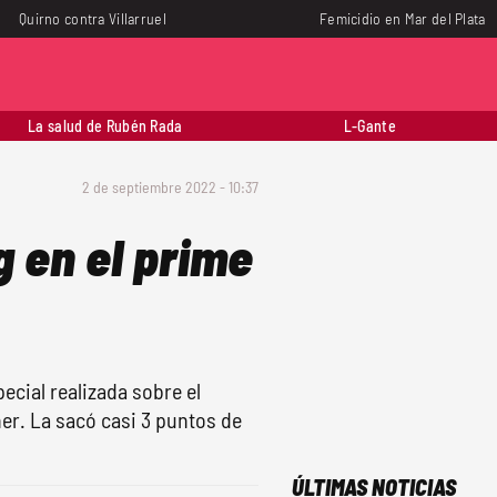
Quirno contra Villarruel
Femicidio en Mar del Plata
La salud de Rubén Rada
L-Gante
2 de septiembre 2022 - 10:37
g en el prime
ecial realizada sobre el
ner. La sacó casi 3 puntos de
ÚLTIMAS NOTICIAS