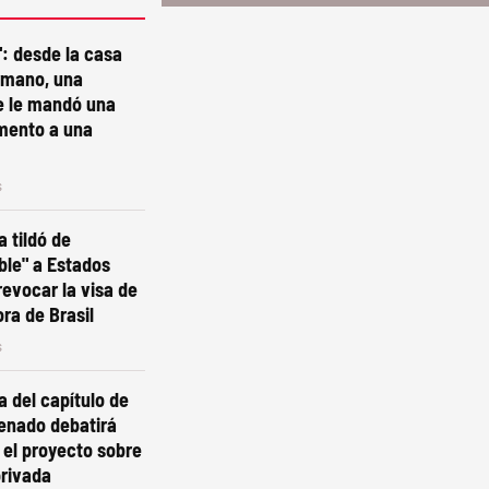
": desde la casa
rmano, una
e le mandó una
mento a una
s
a tildó de
ble" a Estados
revocar la visa de
ra de Brasil
s
a del capítulo de
 Senado debatirá
 el proyecto sobre
privada