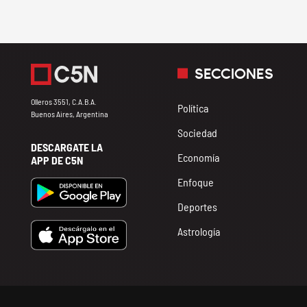
SECCIONES
Olleros 3551, C.A.B.A.
Política
Buenos Aires, Argentina
Sociedad
DESCARGATE LA
Economía
APP DE C5N
Enfoque
Deportes
Astrología