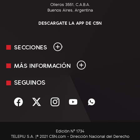
Olleros 3551, C.A.B.A.
Buenos Aires, Argentina
DESCARGATE LA APP DE C5N
SECCIONES
MÁS INFORMACIÓN
En Vivo
Minuto Uno
SEGUINOS
Mediakit
Política
Términos y condiciones
Sociedad
Rss
Economía
Enfoque
Edición Nº 1734
C5N Autos
TELEPIU S.A. |© 2021 C5N.com - Dirección Nacional del Derecho