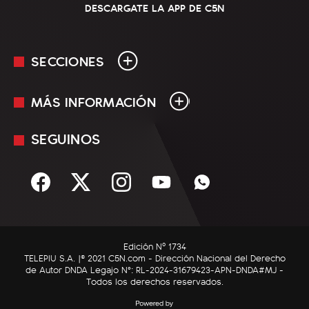
DESCARGATE LA APP DE C5N
SECCIONES
MÁS INFORMACIÓN
En Vivo
Minuto Uno
SEGUINOS
Mediakit
Política
Términos y condiciones
Sociedad
Rss
Economía
Enfoque
Edición Nº 1734
C5N Autos
TELEPIU S.A. |© 2021 C5N.com - Dirección Nacional del Derecho
de Autor DNDA Legajo N°: RL-2024-31679423-APN-DNDA#MJ -
RatingCero
Todos los derechos reservados.
Deportes