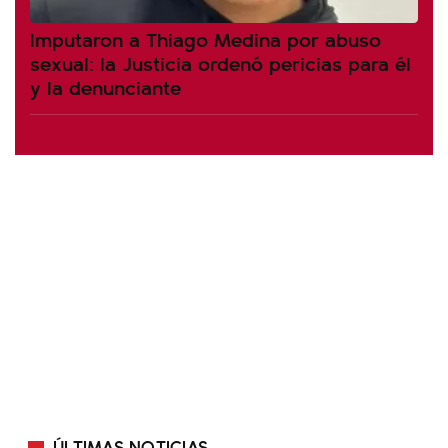
Imputaron a Thiago Medina por abuso
sexual: la Justicia ordenó pericias para él
y la denunciante
ÚLTIMAS NOTICIAS