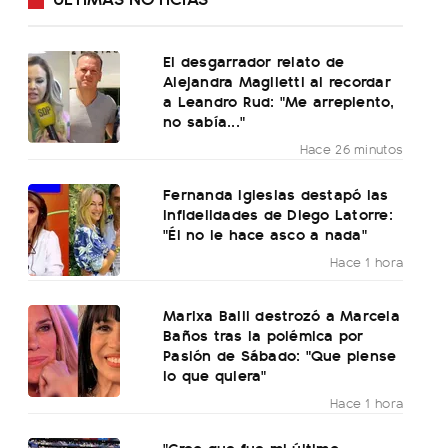
El desgarrador relato de
Alejandra Maglietti al recordar
a Leandro Rud: "Me arrepiento,
no sabía..."
Hace 26 minutos
Fernanda Iglesias destapó las
infidelidades de Diego Latorre:
"Él no le hace asco a nada"
Hace 1 hora
Marixa Balli destrozó a Marcela
Baños tras la polémica por
Pasión de Sábado: "Que piense
lo que quiera"
Hace 1 hora
"Creo que fue mi último