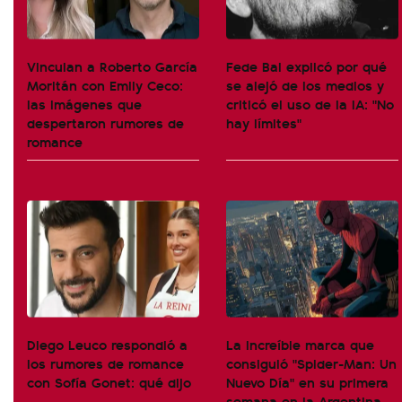
Vinculan a Roberto García
Fede Bal explicó por qué
Moritán con Emily Ceco:
se alejó de los medios y
las imágenes que
criticó el uso de la IA: "No
despertaron rumores de
hay límites"
romance
Diego Leuco respondió a
La increíble marca que
los rumores de romance
consiguió "Spider-Man: Un
con Sofía Gonet: qué dijo
Nuevo Día" en su primera
semana en la Argentina