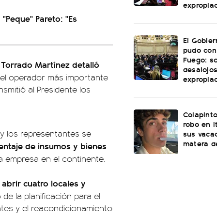
expropia
 "Peque" Pareto: "Es
El Gobie
pudo con
Fuego: s
 Torrado Martínez detalló
desalojos
 el operador más importante
expropia
smitió al Presidente los
Colapinto
robo en I
 y los representantes se
sus vacac
matera d
entaje de insumos y bienes
a empresa en el continente.
abrir cuatro locales y
é
de la planificación para el
tes y el reacondicionamiento