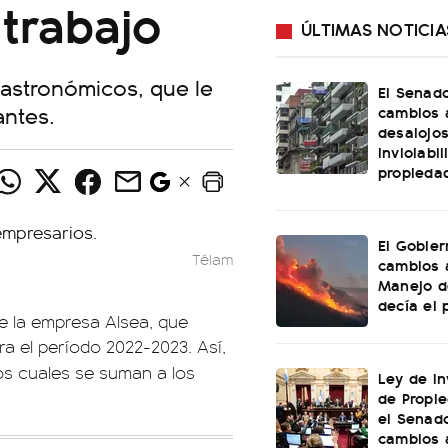
trabajo
ÚLTIMAS NOTICIA
gastronómicos, que le
El Senad
antes.
cambios 
desalojos
inviolabi
propieda
El Gobier
Télam
cambios 
Manejo d
decía el 
de la empresa Alsea, que
ra el período 2022-2023. Así,
los cuales se suman a los
Ley de In
de Propie
el Senad
cambios 