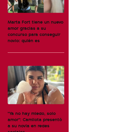
Marta Fort tiene un nuevo
amor gracias a su
concurso para conseguir
novio: quién es
"Ya no hay miedo, solo
amor": Camilota presentó
a su novia en redes
sociales