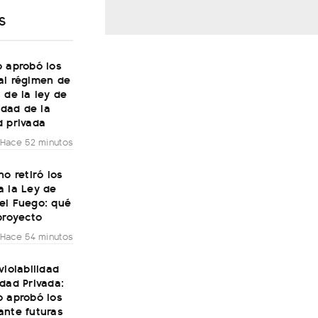
S
o aprobó los
al régimen de
 de la ley de
lidad de la
d privada
Hace 52 minutos
no retiró los
a la Ley de
el Fuego: qué
proyecto
Hace 54 minutos
violabilidad
dad Privada:
o aprobó los
ante futuras