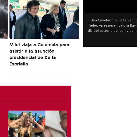
00:00
San Cayetano 📿: la fe venci
fieles ya esperan bajo la lluvi
día del patrono del pan y del 
personas acampan en Liniers
y pedir. 🎙️ @bernard
Milei viaja a Colombia para
asistir a la asunción
presidencial de De la
Espriella