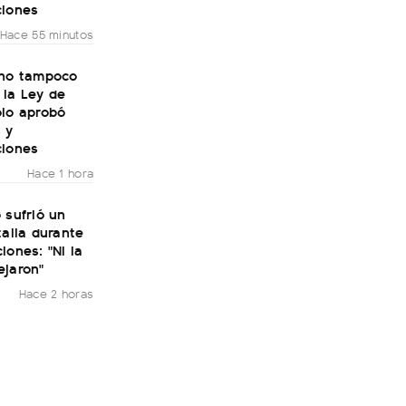
ciones
Hace 55 minutos
rno tampoco
 la Ley de
olo aprobó
 y
ciones
Hace 1 hora
 sufrió un
talia durante
iones: "Ni la
ejaron"
Hace 2 horas