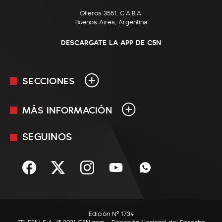
Olleros 3551, C.A.B.A.
Buenos Aires, Argentina
DESCARGATE LA APP DE C5N
SECCIONES
MÁS INFORMACIÓN
En Vivo
Minuto Uno
SEGUINOS
Mediakit
Política
Términos y condiciones
Sociedad
Rss
Economía
Enfoque
Edición Nº 1734
C5N Autos
TELEPIU S.A. |© 2021 C5N.com - Dirección Nacional del Derecho