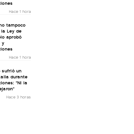
ciones
Hace 1 hora
rno tampoco
 la Ley de
olo aprobó
 y
ciones
Hace 1 hora
 sufrió un
talia durante
iones: "Ni la
ejaron"
Hace 3 horas