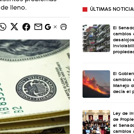
de lleno.
ÚLTIMAS NOTICIA
El Senad
cambios 
desalojos
inviolabi
propieda
El Gobier
cambios 
Manejo d
decía el 
Ley de In
de Propie
el Senad
cambios 