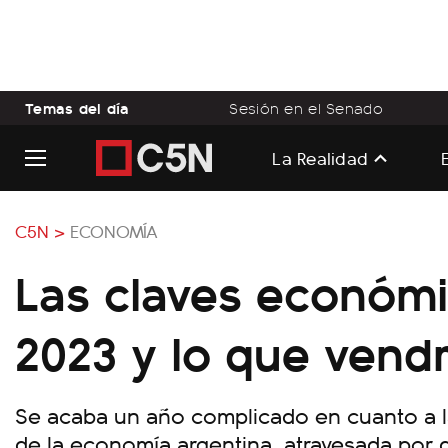
Temas del día
Sesión en el Senado
La Realidad
C5N >
ECONOMÍA
Las claves económ
2023 y lo que vend
Se acaba un año complicado en cuanto a la
de la economía argentina, atravesada por 