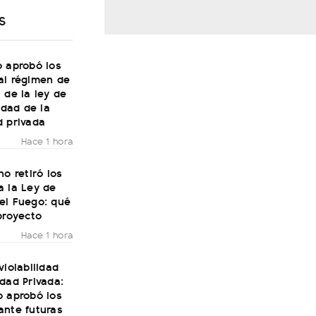
S
o aprobó los
al régimen de
 de la ley de
lidad de la
d privada
Hace 1 hora
no retiró los
a la Ley de
el Fuego: qué
proyecto
Hace 1 hora
violabilidad
dad Privada:
o aprobó los
ante futuras