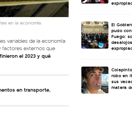
expropia
ntes en la economía.
El Gobie
pudo con
Fuego: s
es variables de la economía
desalojos
expropia
y factores externos que
finieron el 2023 y qué
Colapinto
robo en I
sus vacac
matera d
mentos en transporte,