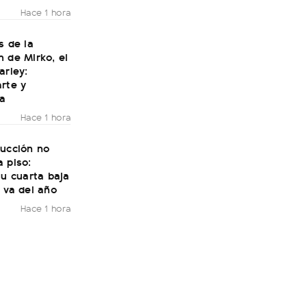
Hace 1 hora
s de la
 de Mirko, el
arley:
rte y
ía
Hace 1 hora
rucción no
 piso:
su cuarta baja
 va del año
Hace 1 hora