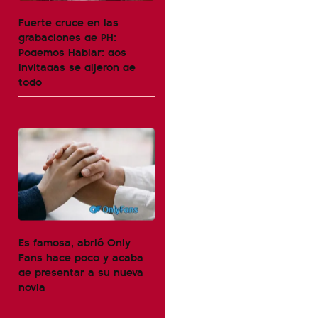
Fuerte cruce en las
grabaciones de PH:
Podemos Hablar: dos
invitadas se dijeron de
todo
Es famosa, abrió Only
Fans hace poco y acaba
de presentar a su nueva
novia