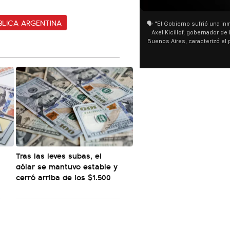
BLICA ARGENTINA
🗣️ "El Gobierno sufrió una inmensa derrota" 🎙️
San Cayetano: Jorge García Cu
Axel Kicillof, gobernador de la Provincia de
miles de peregrinos en Liniers
Buenos Aires, caracterizó el proyecto de Ley
de Buenos Aires destacó la fo
de Inviolabilidad de la Propiedad Privada
multitud de peregrinos que ac
como "una lista sábana con temas nefastos"
agua y soportó las bajas tempe
y destacó "la movilización popular". 📌 La
últimos días: "Son dificultade
declaración fue desde el santuario de San
ser superadas por la fe". @be
Cayetano, donde también advirtió que "la
sociedad no solo sufre porque no llega sino
que también está endeudada".
Tras las leves subas, el
dólar se mantuvo estable y
cerró arriba de los $1.500