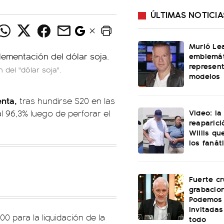
ÚLTIMAS NOTICIA
Murió Le
emblemát
represen
 del "dólar soja".
modelos
enta,
tras hundirse $20 en las
Video: l
al 96,3% luego de perforar el
reaparici
Willis q
los fanát
Fuerte cr
grabacio
Podemos 
invitadas
00 para la liquidación de la
todo