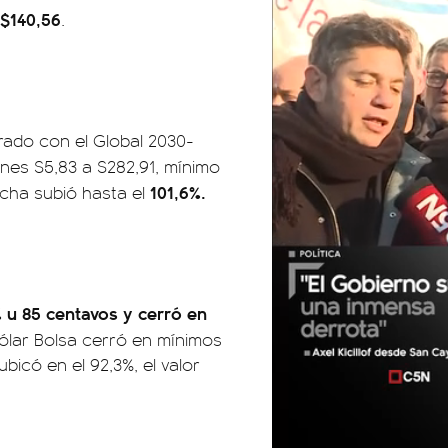
$140,56
.
ado con el Global 2030-
lunes $5,83 a $282,91, mínimo
101,6%.
echa subió hasta el
% u 85 centavos y cerró en
ólar Bolsa cerró en mínimos
bicó en el 92,3%, el valor
01:05
01:29