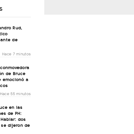
S
andro Rud,
ico
tante de
Hace 7 minutos
a conmovedora
ón de Bruce
ue emocionó a
icos
Hace 55 minutos
uce en las
nes de PH:
Hablar: dos
 se dijeron de