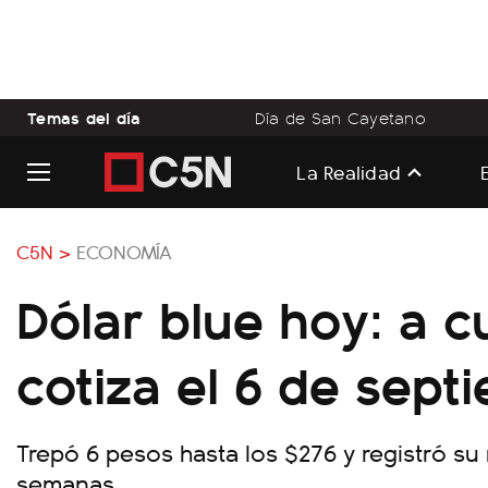
Temas del día
Día de San Cayetano
La Realidad
C5N >
ECONOMÍA
Dólar blue hoy: a c
cotiza el 6 de sept
Trepó 6 pesos hasta los $276 y registró su
semanas.