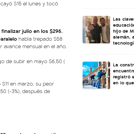
 cayó $15 el lunes y tocó
Las clave
educación
finalizar julio en los $296.
hijo de M
alemán, a
aralelo
había trepado $58
tecnolog
r avance mensual en el año.
go de subir en mayo $6,50 (
La const
encuentra
registró 
en lo que
ó $11 en marzo, su peor
,50 (-3%), después de