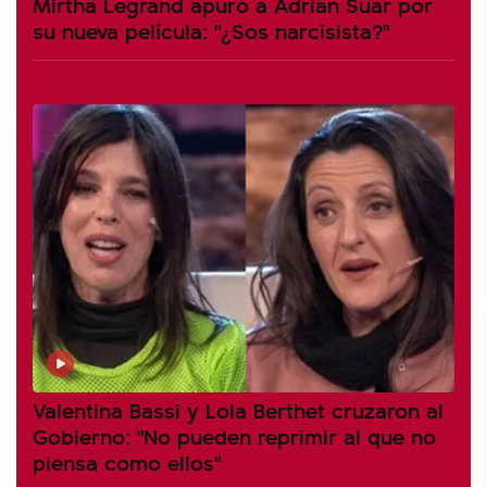
Mirtha Legrand apuró a Adrián Suar por
su nueva película: "¿Sos narcisista?"
Valentina Bassi y Lola Berthet cruzaron al
Gobierno: "No pueden reprimir al que no
piensa como ellos"