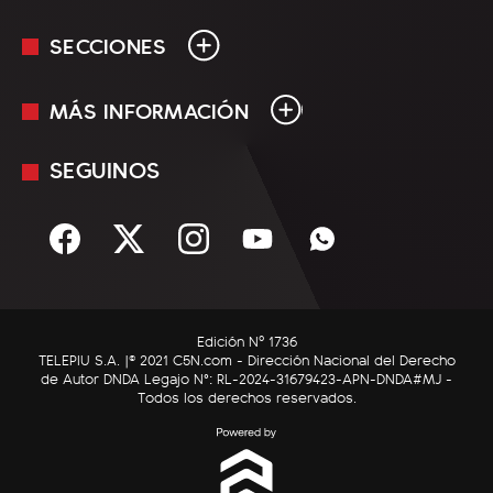
SECCIONES
MÁS INFORMACIÓN
En Vivo
Minuto Uno
SEGUINOS
Mediakit
Política
Términos y condiciones
Sociedad
Rss
Economía
Enfoque
Edición Nº 1736
C5N Autos
TELEPIU S.A. |© 2021 C5N.com - Dirección Nacional del Derecho
de Autor DNDA Legajo N°: RL-2024-31679423-APN-DNDA#MJ -
RatingCero
Todos los derechos reservados.
Deportes
Lifestyle