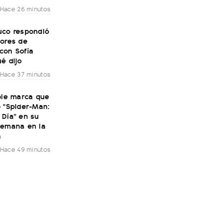
Hace 26 minutos
uco respondió
mores de
con Sofía
é dijo
Hace 37 minutos
ble marca que
 "Spider-Man:
 Día" en su
semana en la
a
Hace 49 minutos