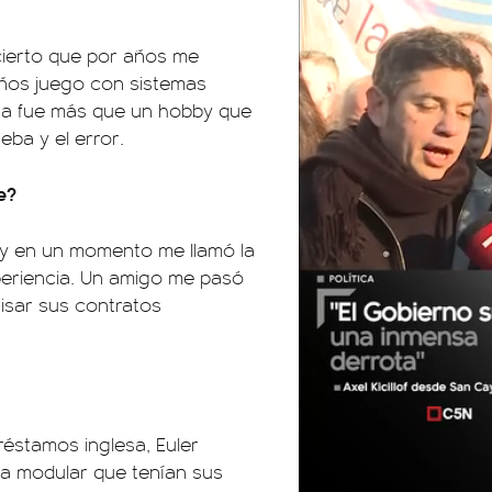
 cierto que por años me
años juego con sistemas
nca fue más que un hobby que
ueba y el error.
e?
 y en un momento me llamó la
xperiencia. Un amigo me pasó
isar sus contratos
éstamos inglesa, Euler
ma modular que tenían sus
01:05
01:29