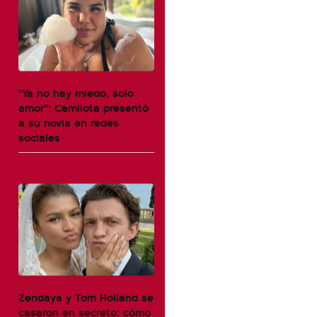
"Ya no hay miedo, solo
amor": Camilota presentó
a su novia en redes
sociales
Zendaya y Tom Holland se
casaron en secreto: cómo