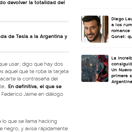
do devolver la totalidad del
Diego Le
a los ru
romance 
ada de Tesla a la Argentina y
Gonet: qu
La increí
consiguió
 que usar, digo que hay dos
Un Nuevo
s aquel que te roba la tarjeta
primera 
sacarte la contraseña del
Argentin
En definitiva, el que se
rte…
có Federico Jaime en diálogo
a lo que se llama hacking
de negro, y avisa rápidamente