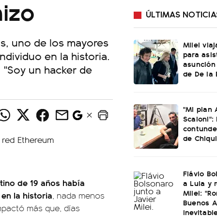
hizo
ÚLTIMAS NOTICIA
os, uno de los mayores
Milei via
dividuo en la historia.
para asist
asunción 
. "Soy un hacker de
de De la 
"Mi plan 
Scaloni": 
contunde
de Chiqui
.
Flávio Bo
ntino de 19 años había
a Lula y 
Milei: "R
en la historia
, nada menos
Buenos A
mpactó más que, días
inevitabl