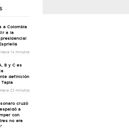
S
ja a Colombia
ir a la
presidencial
Espriella
Hace 14 minutos
A, B y C es
la
nte definición
 Tapia
Hace 22 minutos
lsonaro cruzó
respaldó a
omper con
ires no era
e"