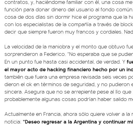
contratos, y, haciéndome familiar con él, una cosa me 
función para donar dinero del usuario al fondo común. Y
cosa de dos días sin dormir hice el programa que la
con los especialistas de la compañía a través de bloc
decir que siempre fueron muy francos y cordiales. Na
La velocidad de la maniobra y el monto que obtuvo fu
sorprendieron a Federico. “No esperaba que se pudier
fu
En un punto fue hasta casi accidental, de verdad. Y
el mayor acto de hacking financiero hecho por un indi
también que fuera una empresa revisada seis veces po
dieron el ok en términos de seguridad, y no pudieron e
sincera. Asegura que no se arrepiente pese al lío qu
probablemente algunas cosas podrían haber salido me
Actualmente en Francia, ahora sólo quiere volver a la 
“Deseo regresar a la Argentina y continuar mi
noticia: