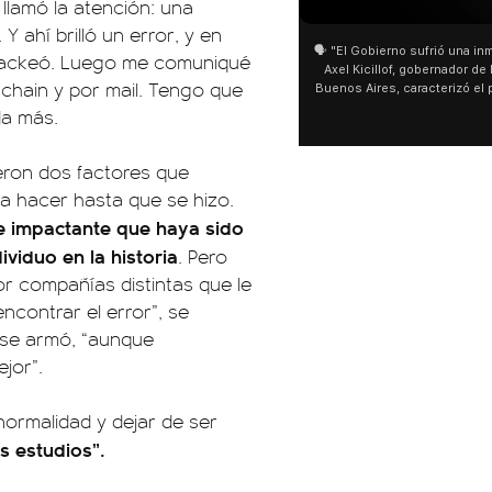
llamó la atención: una
 ahí brilló un error, y en
🗣️ "El Gobierno sufrió una inmensa derrota" 🎙️
San Cayetano: Jorge Gar
 hackeó. Luego me comuniqué
Axel Kicillof, gobernador de la Provincia de
miles de peregrinos en L
kchain y por mail. Tengo que
Buenos Aires, caracterizó el proyecto de Ley
de Buenos Aires destacó
de Inviolabilidad de la Propiedad Privada
multitud de peregrinos 
da más.
como "una lista sábana con temas nefastos"
agua y soportó las bajas
y destacó "la movilización popular". 📌 La
últimos días: "Son dific
declaración fue desde el santuario de San
ser superadas por la fe
eron dos factores que
Cayetano, donde también advirtió que "la
a hacer hasta que se hizo.
sociedad no solo sufre porque no llega sino
que también está endeudada".
e impactante que haya sido
viduo en la historia
. Pero
r compañías distintas que le
ncontrar el error”, se
e se armó, “aunque
jor”.
normalidad y dejar de ser
s estudios”.