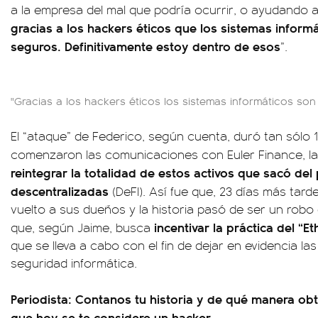
a la empresa del mal que podría ocurrir, o ayudando 
gracias a los hackers éticos que los sistemas infor
seguros. Definitivamente estoy dentro de esos
”.
"Gracias a los hackers éticos los sistemas informáticos son
El “ataque” de Federico, según cuenta, duró tan sólo 
comenzaron las comunicaciones con Euler Finance, la
reintegrar la totalidad de estos activos que sacó del
descentralizadas
(DeFI). Así fue que, 23 días más tarde
vuelto a sus dueños y la historia pasó de ser un rob
incentivar la práctica del “Et
que, según Jaime, busca
que se lleva a cabo con el fin de dejar en evidencia las
seguridad informática.
Periodista: Contanos tu historia y de qué manera obt
que hoy se te considere un hacker.