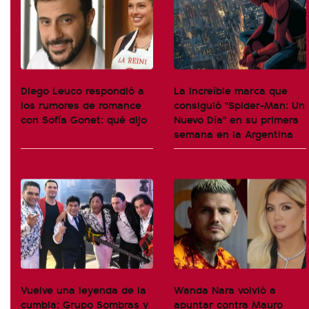
Diego Leuco respondió a
La increíble marca que
los rumores de romance
consiguió "Spider-Man: Un
con Sofía Gonet: qué dijo
Nuevo Día" en su primera
semana en la Argentina
Vuelve una leyenda de la
Wanda Nara volvió a
cumbia: Grupo Sombras y
apuntar contra Mauro