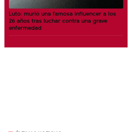
Luto: murió una famosa influencer a los
26 años tras luchar contra una grave
enfermedad