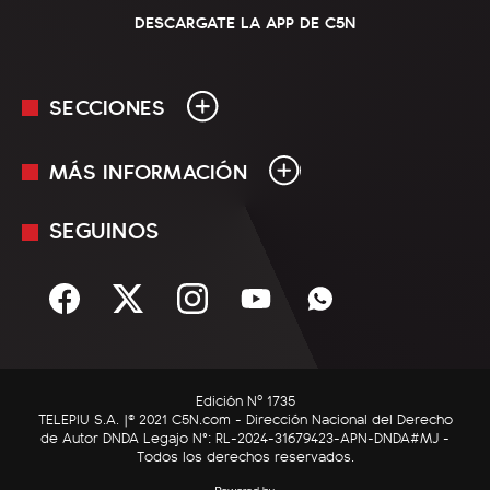
DESCARGATE LA APP DE C5N
SECCIONES
MÁS INFORMACIÓN
En Vivo
Minuto Uno
SEGUINOS
Mediakit
Política
Términos y condiciones
Sociedad
Rss
Economía
Enfoque
Edición Nº 1735
C5N Autos
TELEPIU S.A. |© 2021 C5N.com - Dirección Nacional del Derecho
de Autor DNDA Legajo N°: RL-2024-31679423-APN-DNDA#MJ -
RatingCero
Todos los derechos reservados.
Deportes