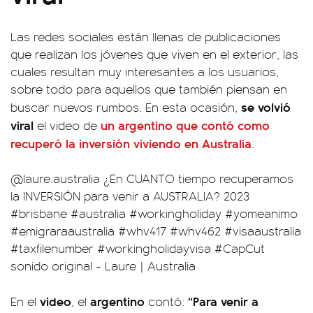
Las redes sociales están llenas de publicaciones
que realizan los jóvenes que viven en el exterior, las
cuales resultan muy interesantes a los usuarios,
sobre todo para aquellos que también piensan en
se volvió
buscar nuevos rumbos. En esta ocasión,
viral
un argentino que contó como
el video de
recuperó la inversión viviendo en Australia
.
@laure.australia
¿En CUANTO tiempo recuperamos
la INVERSIÓN para venir a AUSTRALIA? 2023
#brisbane
#australia
#workingholiday
#yomeanimo
#emigraraaustralia
#whv417
#whv462
#visaaustralia
#taxfilenumber
#workingholidayvisa
#CapCut
sonido original - Laure | Australia
video
argentino
“Para venir a
En el
, el
contó: