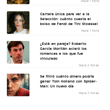
Hace 1 hora
Cartera única para ver a la
Selección: cuánto cuesta el
bolso de Fendi de Tini Stoessel
Hace 1 hora
¿Está en pareja? Roberto
García Moritán aclaró los
romances a los que fue
vinculado
Hace 2 horas
Se filtró cuánto dinero podría
ganar Tom Holland con Spider-
Man: Un nuevo día
Hace 2 horas