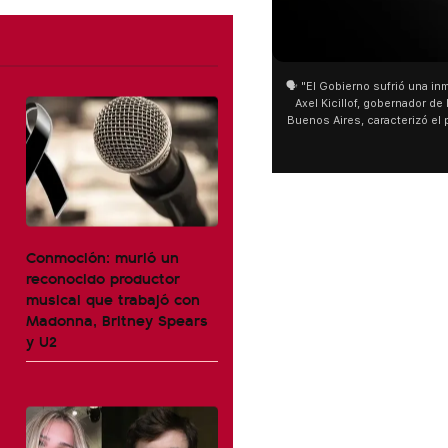
01:05
🗣️ "El Gobierno sufrió una inmens
Axel Kicillof, gobernador de la 
Buenos Aires, caracterizó el pr
de Inviolabilidad de la Propie
como "una lista sábana con tem
y destacó "la movilización popu
declaración fue desde el sant
Cayetano, donde también advir
sociedad no solo sufre porque 
que también está endeu
Conmoción: murió un
reconocido productor
musical que trabajó con
Madonna, Britney Spears
y U2