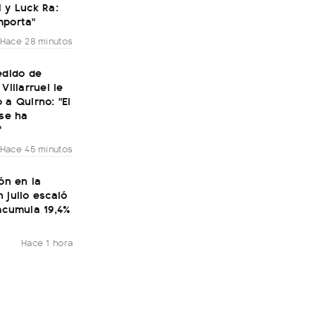
 y Luck Ra:
mporta"
Hace 28 minutos
edido de
Villarruel le
 a Quirno: "El
 se ha
"
Hace 45 minutos
ión en la
 julio escaló
acumula 19,4%
Hace 1 hora