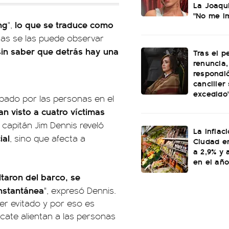
La Joaqui
"No me i
ng
lo que se traduce como
",
onas se las puede observar
sin saber que detrás hay una
Tras el p
renuncia, 
respondió
canciller
excedido
pado por las personas en el
an visto a cuatro víctimas
 capitán Jim Dennis reveló
La inflac
ial
, sino que afecta a
Ciudad en
a 2,9% y 
en el año
taron del barco, se
instantánea
", expresó Dennis.
r evitado y por eso es
scate alientan a las personas