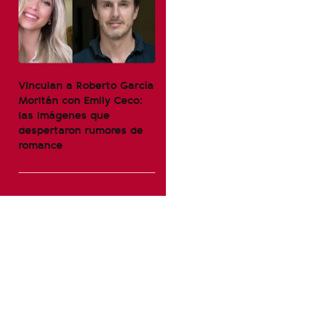
Vinculan a Roberto García
Moritán con Emily Ceco:
las imágenes que
despertaron rumores de
romance