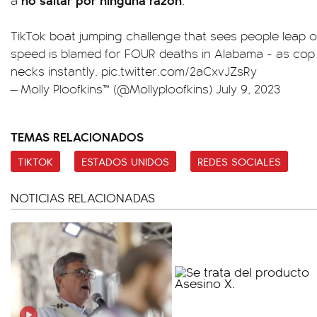
a
.
TikTok boat jumping challenge that sees people leap o
speed is blamed for FOUR deaths in Alabama - as cop 
necks instantly.
pic.twitter.com/2aCxvJZsRy
— Molly Ploofkins™ (@Mollyploofkins)
July 9, 2023
TEMAS RELACIONADOS
TIKTOK
ESTADOS UNIDOS
REDES SOCIALES
NOTICIAS RELACIONADAS