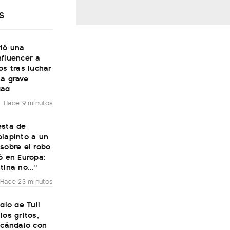
S
rió una
nfluencer a
os tras luchar
na grave
dad
Hace 9 minutos
esta de
olapinto a un
sobre el robo
ó en Europa:
tina no..."
Hace 23 minutos
udio de Tuli
los gritos,
scándalo con