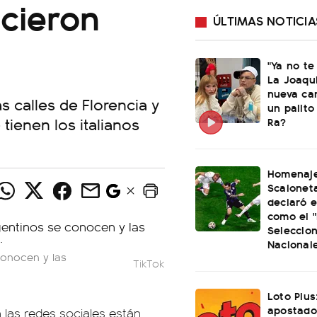
icieron
ÚLTIMAS NOTICIA
"Ya no te
La Joaqu
nueva ca
s calles de Florencia y
un palito
ienen los italianos
Ra?
Homenaje
Scaloneta
declaró el
como el "
Seleccio
Nacional
conocen y las
TikTok
Loto Plus
apostado
 las redes sociales están