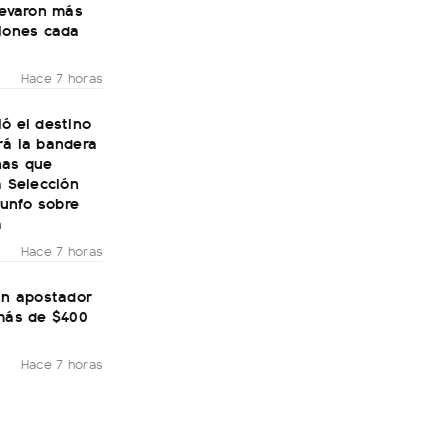
levaron más
llones cada
Hace 7 horas
ó el destino
rá la bandera
nas que
a Selección
riunfo sobre
a
Hace 7 horas
un apostador
 más de $400
Hace 7 horas