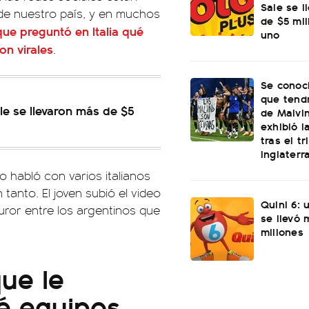
Sale se l
 de nuestro país, y en muchos
de $5 mi
que preguntó en Italia qué
uno
on virales
.
Se conoci
que tend
le se llevaron más de $5
de Malvi
exhibió l
tras el t
Inglaterr
do habló con varios italianos
tanto. El joven subió el video
Quini 6: 
ror entre los argentinos que
se llevó
millones
que le
ué equipos