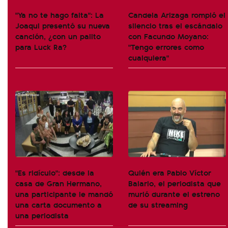
"Ya no te hago falta": La
Candela Arizaga rompió el
Joaqui presentó su nueva
silencio tras el escándalo
canción, ¿con un palito
con Facundo Moyano:
para Luck Ra?
"Tengo errores como
cualquiera"
"Es ridículo": desde la
Quién era Pablo Víctor
casa de Gran Hermano,
Balario, el periodista que
una participante le mandó
murió durante el estreno
una carta documento a
de su streaming
una periodista