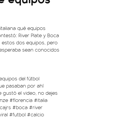
 italiana qué equipos
ntestó: River Plate y Boca
 estos dos equipos, pero
 esperaba sean conocidos
equipos del fútbol
que pasaban por ahí
 gustó el video, no dejes
enze
#florencia
#italia
cajrs
#boca
#river
iral
#futbol
#calcio