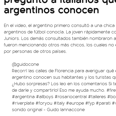
argentinos conocen
En el video, el argentino primero consultó a una chica
argentinos de fútbol conocía. La joven rápidamente co
Juniors. Los demás consultados también nombraron a
fueron mencionando otros más chicos, los cuales no
por personas de otros países.
@guidocone
Recorrí las calles de Florencia para averiguar qué 
argentino conocen sus habitantes y los turistas 
¿Hubo sorpresas? Los leo en los comentarios Si te
de darle y compartirlo! Eso me ayuda mucho.
#fir
#argentina
#allboys
#rosariocentral
#talleres
#bo
#riverplate
#foryou
#italy
#europe
#fyp
#parati
#v
sonido original - Guido Iannaccone