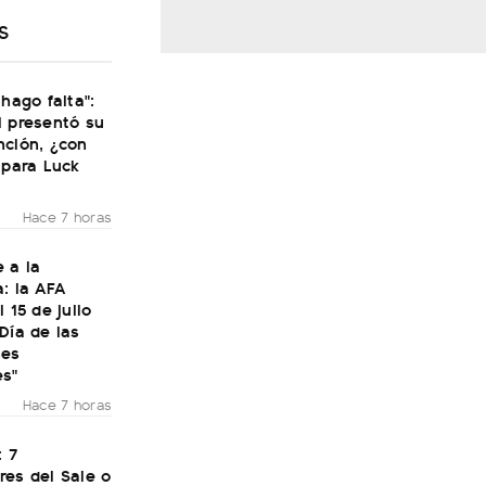
S
 hago falta":
i presentó su
nción, ¿con
 para Luck
Hace 7 horas
 a la
: la AFA
 15 de julio
Día de las
nes
es"
Hace 7 horas
: 7
res del Sale o