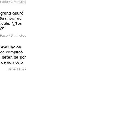
Hace 43 minutos
egrand apuró
Suar por su
ícula: "¿Sos
a?"
Hace 46 minutos
 evaluación
ica complicó
n detenida por
 de su novio
Hace 1 hora