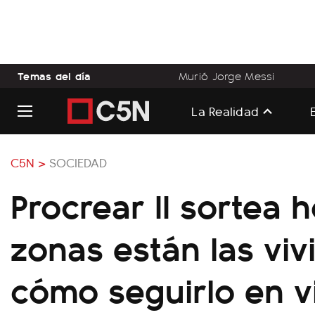
Temas del día
Murió Jorge Messi
La Realidad
C5N >
SOCIEDAD
Procrear II sortea 
zonas están las viv
cómo seguirlo en v