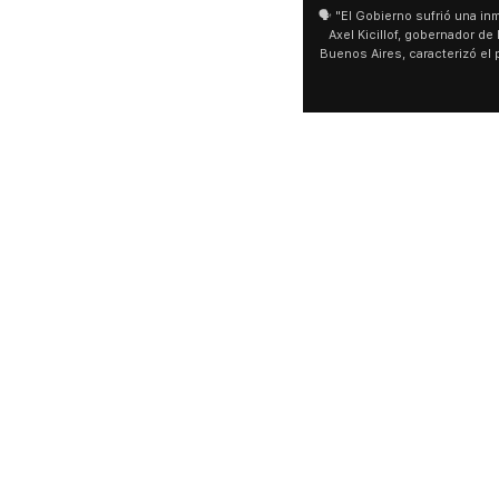
🗣️ "El Gobierno sufrió una inm
Axel Kicillof, gobernador de 
Buenos Aires, caracterizó el
de Inviolabilidad de la Pro
como "una lista sábana con 
y destacó "la movilización p
declaración fue desde el sa
Cayetano, donde también ad
sociedad no solo sufre porqu
que también está end