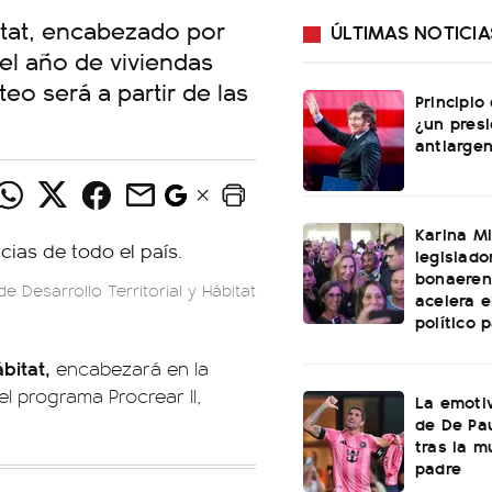
bitat, encabezado por
ÚLTIMAS NOTICIA
del año de viviendas
teo será a partir de las
Principio
¿un pres
antiargen
Karina Mi
legislado
bonaeren
de Desarrollo Territorial y Hábitat
acelera 
político 
ábitat,
encabezará en la
el programa Procrear II,
La emotiv
de De Pa
tras la m
padre