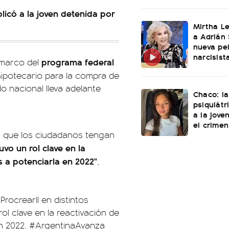
licó a la joven detenida por
Mirtha L
a Adrián 
nueva pel
narcisist
programa federal
l marco del
 hipotecario para la compra de
o nacional lleva adelante
Chaco: la
psiquiátr
a la jove
el crimen
a que los ciudadanos tengan
tuvo un rol clave en la
s a potenciarla en 2022"
,
ProcrearII
en distintos
rol clave en la reactivación de
en 2022.
#ArgentinaAvanza