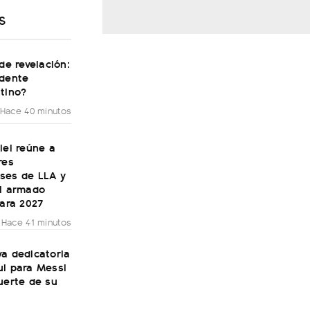
S
 de revelación:
idente
tino?
Hace 40 minutos
lei reúne a
res
ses de LLA y
el armado
para 2027
Hace 41 minutos
a dedicatoria
ul para Messi
uerte de su